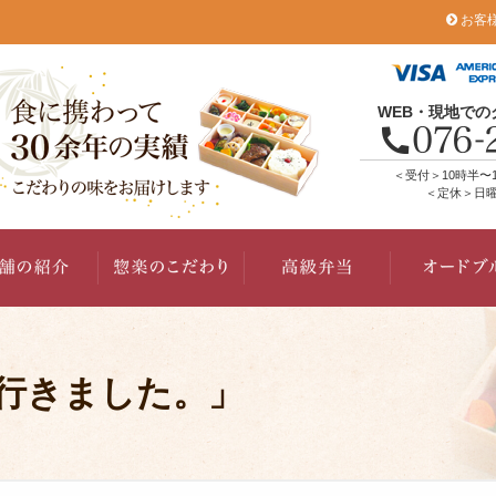
お客
WEB・現地で
＜受付＞10時半〜
＜定休＞日曜
行きました。」