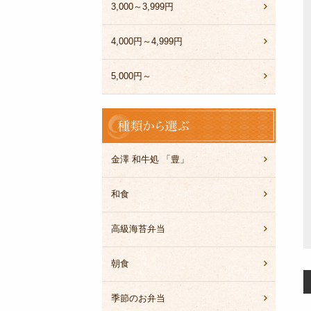
3,000～3,999円
4,000円～4,999円
5,000円～
種
類
か
ら
金澤 和牛処 「豊」
選
ぶ
和食
高級海苔弁当
朝食
季節のお弁当