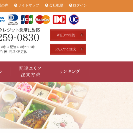
様の声
サイトマップ
会社概要
ログイン
のクレジット決済に対応
17時 ＜配達＞7時〜16時
午後･元旦･不定休