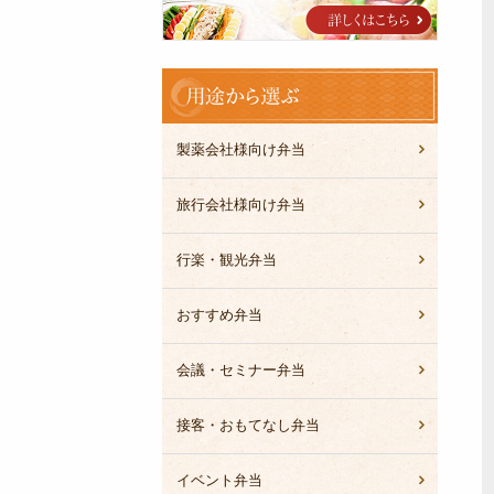
ブ
ル
用
途
か
ら
製薬会社様向け弁当
選
ぶ
旅行会社様向け弁当
行楽・観光弁当
おすすめ弁当
会議・セミナー弁当
接客・おもてなし弁当
イベント弁当