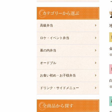
カ
テ
ゴ
リ
高級弁当
ー
か
ロケ・イベント弁当
ら
選
幕の内弁当
ぶ
オードブル
お食い初め・お子様弁当
ドリンク・サイドメニュー
全
商