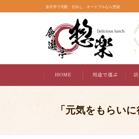
コ
金沢市で宅配、仕出し、オードブルなら惣楽
ン
テ
ン
ツ
へ
ス
キ
ッ
プ
「元気をもらいに