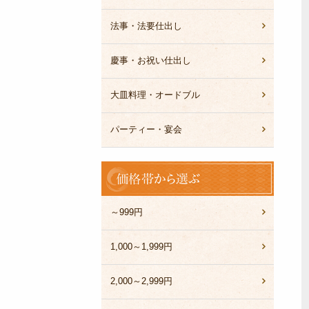
法事・法要仕出し
慶事・お祝い仕出し
大皿料理・オードブル
パーティー・宴会
価
格
帯
か
～999円
ら
選
1,000～1,999円
ぶ
2,000～2,999円