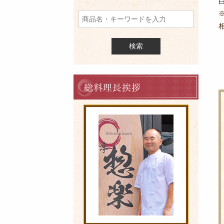
品
を
検
索
料
理
長
の
ご
挨
拶