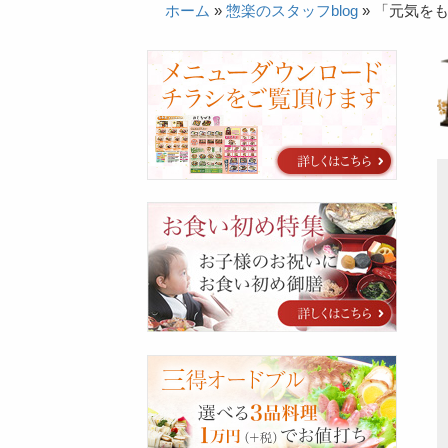
ホーム
»
惣楽のスタッフblog
»
「元気を
カ
タ
ロ
グ
お
食
い
初
め
特
集
三
得
オ
ー
ド