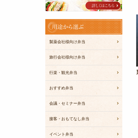
ブ
ル
用
途
か
ら
製薬会社様向け弁当
選
ぶ
旅行会社様向け弁当
行楽・観光弁当
おすすめ弁当
会議・セミナー弁当
接客・おもてなし弁当
イベント弁当