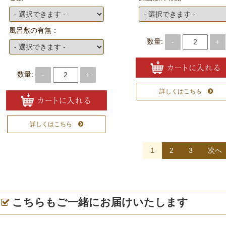
風呂敷の有無：
数量:
-
+
数量:
-
+
詳しくはこちら
詳しくはこちら
投
1
2
3
次へ
稿
ナ
ビ
こちらもご一緒にお届けいたします
ゲ
ー