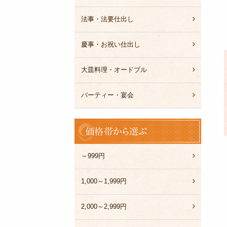
法事・法要仕出し
慶事・お祝い仕出し
大皿料理・オードブル
パーティー・宴会
価
格
帯
か
～999円
ら
選
1,000～1,999円
ぶ
2,000～2,999円