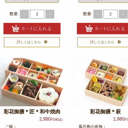
数量:
数量:
-
+
-
+
詳しくはこちら
詳しくはこちら
彩花御膳＊匠＊和牛焼肉
彩花御膳＊萩
2,980
1,980
円(税込)
円
ご飯：
風呂敷の有無：