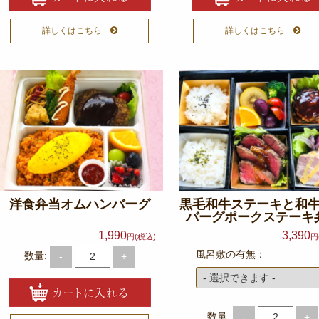
詳しくはこちら
詳しくはこちら
洋食弁当オムハンバーグ
黒毛和牛ステーキと和
バーグポークステーキ
1,990
3,390
円(税込)
円
風呂敷の有無：
数量:
-
+
数量:
-
+