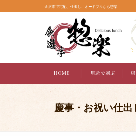
コ
金沢市で宅配、仕出し、オードブルなら惣楽
ン
テ
ン
ツ
へ
ス
キ
ッ
プ
慶事・お祝い仕出