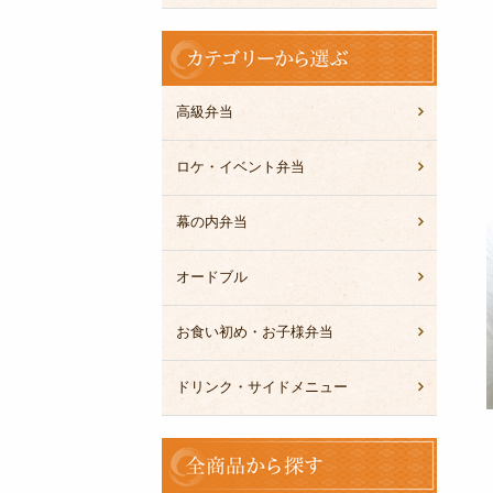
カ
テ
ゴ
リ
高級弁当
ー
か
ロケ・イベント弁当
ら
選
幕の内弁当
ぶ
オードブル
お食い初め・お子様弁当
ドリンク・サイドメニュー
全
商