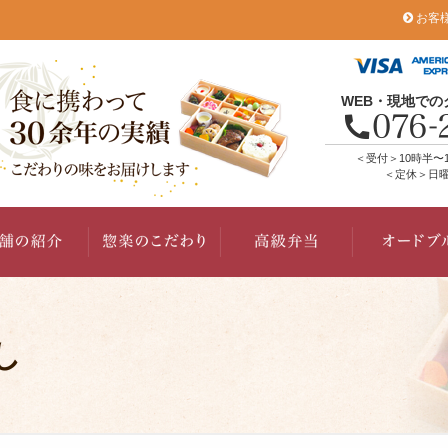
お客
WEB・現地で
＜受付＞10時半〜
＜定休＞日曜
し