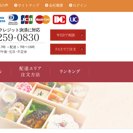
様の声
サイトマップ
会社概要
ログイン
のクレジット決済に対応
17時 ＜配達＞7時〜16時
午後･元旦･不定休