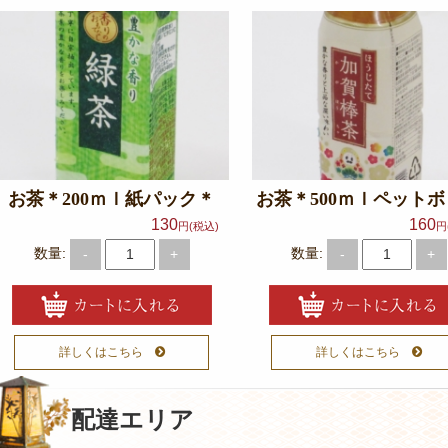
シ
ョ
ン
お茶＊200ｍｌ紙パック＊
お茶＊500ｍｌペット
130
160
円(税込)
円
数量:
数量:
-
+
-
+
詳しくはこちら
詳しくはこちら
配達エリア