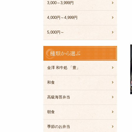
3,000～3,999円
4,000円～4,999円
5,000円～
種
類
か
ら
金澤 和牛処 「豊」
選
ぶ
和食
高級海苔弁当
朝食
季節のお弁当