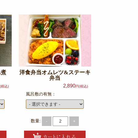
れ煮
洋食弁当オムレツ&ステーキ
弁当
2,890
(税込)
円(税込)
風呂敷の有無：
数量:
-
+