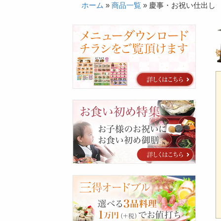
ホーム
»
商品一覧
»
慶事・お祝い仕出し
カ
タ
ロ
グ
お
食
い
初
め
特
集
三
得
オ
ー
ド