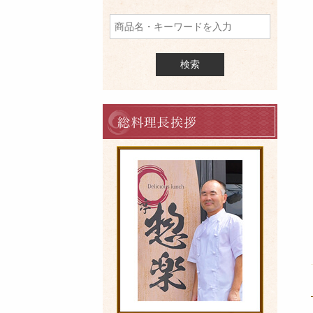
品
を
検
索
料
理
長
の
ご
挨
拶