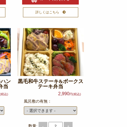
詳しくはこちら
牛ハン
黒毛和牛ステーキ&ボークス
弁当
テーキ弁当
2,990
(税込)
円(税込)
風呂敷の有無：
数量:
-
+