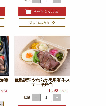
詳しくはこちら
石御膳
低温調理やわらか黒毛和牛ス
テーキ弁当
1,390
(税込)
円(税込)
数量:
-
+