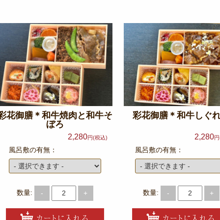
彩花御膳＊和牛焼肉と和牛そ
彩花御膳＊和牛しぐ
ぼろ
2,280
2,280
円(税込)
円
風呂敷の有無：
風呂敷の有無：
数量:
数量:
-
+
-
+