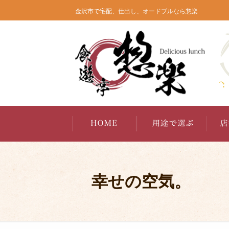
コ
金沢市で宅配、仕出し、オードブルなら惣楽
ン
テ
ン
ツ
へ
ス
キ
ッ
プ
幸せの空気。