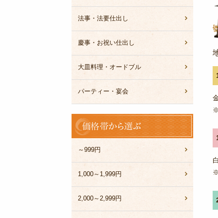
法事・法要仕出し
慶事・お祝い仕出し
大皿料理・オードブル
パーティー・宴会
価
格
帯
か
～999円
ら
選
1,000～1,999円
ぶ
2,000～2,999円