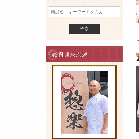
品
を
検
索
料
理
長
の
ご
挨
拶