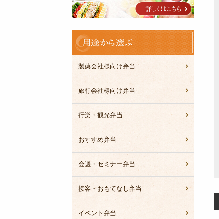
ブ
ル
用
途
か
ら
製薬会社様向け弁当
選
ぶ
旅行会社様向け弁当
行楽・観光弁当
おすすめ弁当
会議・セミナー弁当
接客・おもてなし弁当
イベント弁当