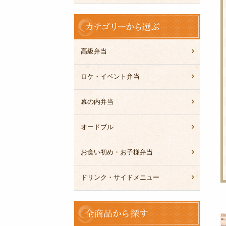
カ
テ
ゴ
リ
高級弁当
ー
か
ロケ・イベント弁当
ら
選
幕の内弁当
ぶ
オードブル
お食い初め・お子様弁当
ドリンク・サイドメニュー
全
商