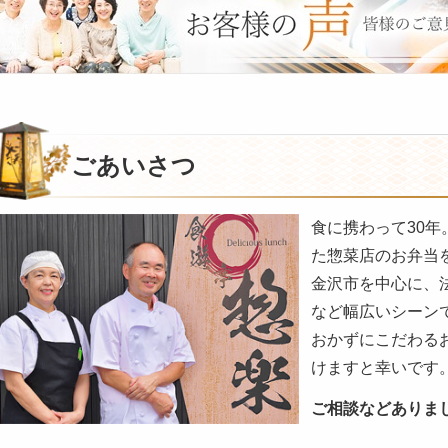
様
の
ご
意
見
も
お
ごあいさつ
聞
か
食に携わって30
せ
た惣菜店のお弁当
く
だ
金沢市を中心に、
さ
など幅広いシーン
い。
おかずにこだわる
けますと幸いです
ご相談などありま