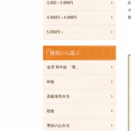
3,000～3,999円
4,000円～4,999円
5,000円～
種
類
か
ら
金澤 和牛処 「豊」
選
ぶ
和食
高級海苔弁当
朝食
季節のお弁当