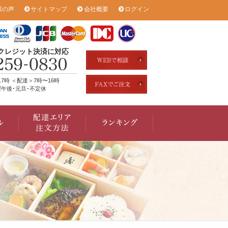
様の声
サイトマップ
会社概要
ログイン
のクレジット決済に対応
17時 ＜配達＞7時〜16時
午後･元旦･不定休