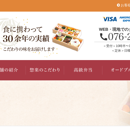
お客
WEB・現地で
＜受付＞10時半〜
＜定休＞日曜