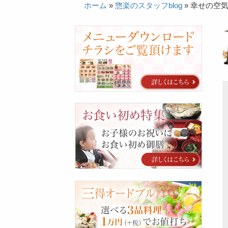
ホーム
»
惣楽のスタッフblog
»
幸せの空
カ
タ
ロ
グ
お
食
い
初
め
特
集
三
得
オ
ー
ド