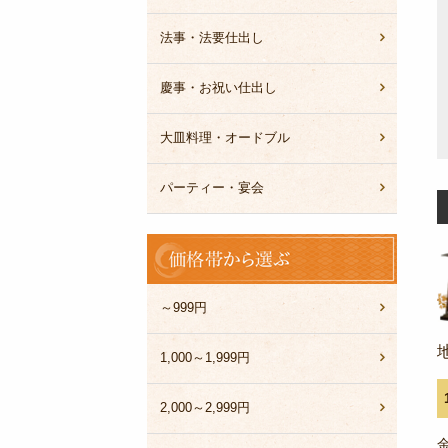
法事・法要仕出し
慶事・お祝い仕出し
大皿料理・オードブル
パーティー・宴会
価
格
帯
か
～999円
ら
選
1,000～1,999円
ぶ
2,000～2,999円