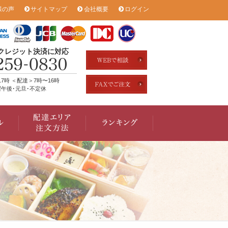
様の声
サイトマップ
会社概要
ログイン
のクレジット決済に対応
17時 ＜配達＞7時〜16時
午後･元旦･不定休