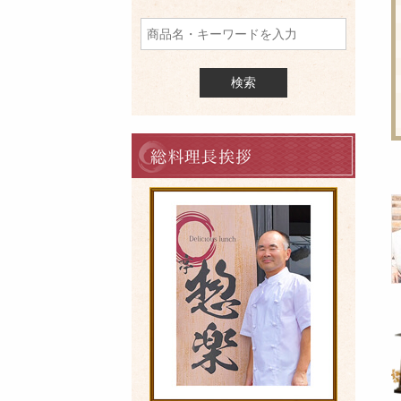
品
を
検
索
料
理
長
の
ご
挨
拶