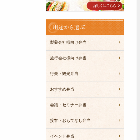
ブ
ル
用
途
か
ら
製薬会社様向け弁当
選
ぶ
旅行会社様向け弁当
行楽・観光弁当
おすすめ弁当
会議・セミナー弁当
接客・おもてなし弁当
イベント弁当