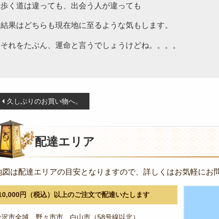
歩く道は違っても、出会う人が違っても
結果はどちらも現在地に至るような気もします。
それをたぶん、運命と言うでしょうけどね。。。。
投
久しぶりのお買い物へ。
稿
ナ
ビ
配達エリア
ゲ
ー
地図は配達エリアの目安となりますので、詳しくはお気軽にお
シ
ョ
10,000円（税込）以上のご注文で配達いたします
ン
金沢市全域、野々市市、白山市（58号線以北）