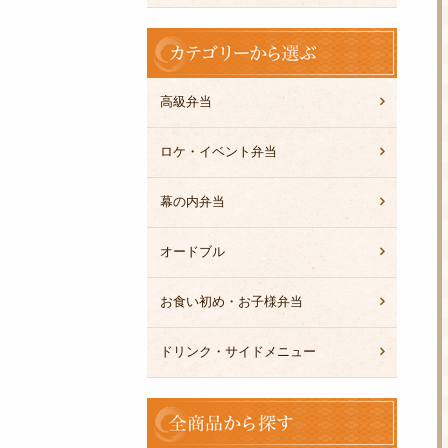
カ
テ
ゴ
リ
高級弁当
ー
か
ロケ・イベント弁当
ら
選
幕の内弁当
ぶ
オードブル
お食い初め・お子様弁当
ドリンク・サイドメニュー
全
商