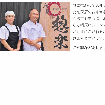
か
食に携わって30
せ
た惣菜店のお弁当
く
だ
金沢市を中心に、
さ
など幅広いシーン
い。
おかずにこだわる
けますと幸いです
ご相談などありま