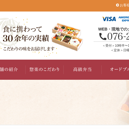
お客
WEB・現地で
＜受付＞10時半〜
＜定休＞日曜