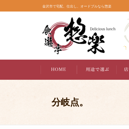
コ
金沢市で宅配、仕出し、オードブルなら惣楽
ン
テ
ン
ツ
へ
ス
キ
ッ
プ
分岐点。