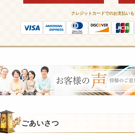
クレジットカードでのお支払いも
皆
様
の
ご
意
見
も
お
ごあいさつ
聞