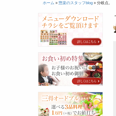
ホーム
»
惣楽のスタッフblog
»
分岐点。
カ
タ
ロ
グ
お
食
い
初
め
特
集
三
得
オ
ー
ド