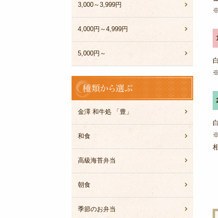
3,000～3,999円
4,000円～4,999円
5,000円～
種
類
か
ら
金澤 和牛処 「豊」
選
ぶ
和食
高級海苔弁当
朝食
季節のお弁当