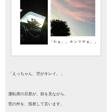
～999円
2,000～2,999円
1,000～1,999円
3,000～3,999円
4,000円～4,999円
5,000円～
カテゴリーから選ぶ
「えっちゃん、空がキレイ。」
サンドウィッチ・おにぎり
高級弁当
運転席の旦那が、前を見ながら、
ロケ・イベント弁当
窓の外を、指差して言います。
幕の内弁当