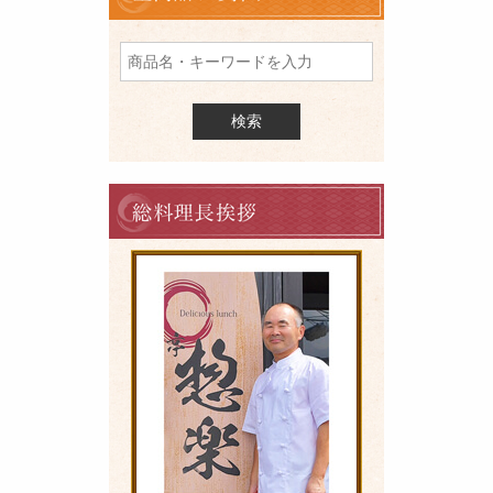
品
を
検
索
料
理
長
の
ご
挨
拶