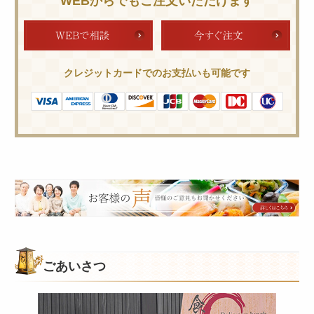
WEBからでもご注文いただけます
クレジットカードでのお支払いも可能です
皆
様
の
ご
意
ごあいさつ
見
も
お