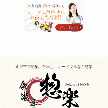
blog
シ
ー
ン
に
合
わ
せ
た
お
役
立
ち
情
報！
金沢市で宅配、仕出し、オードブルなら惣楽