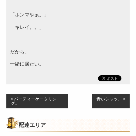
オードブル
お食い初め・お子様弁当
「ホンマやぁ。」
ドリンク・サイドメニュー
「キレイ。。」
種類から選ぶ
金澤 和牛処 「豊」
だから。
和食
一緒に居たい。
高級海苔弁当
朝食
季節のお弁当
投
パーティーケータリン
青いシャツ。
グ。
稿
お知らせ
ナ
惣楽のスタッフblog
ビ
配達エリア
シーン別のお役立ち情報
ゲ