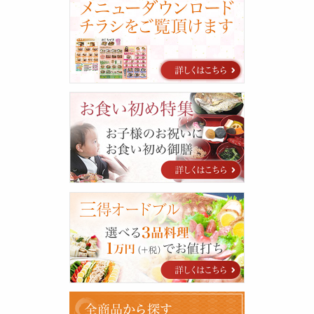
タ
ロ
グ
お
食
い
初
め
特
集
三
得
オ
ー
ド
ブ
ル
全
商