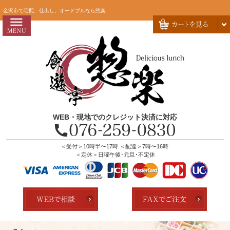
コ
HOME
金沢市で宅配、仕出し、オードブルなら惣楽
ン
惣楽のこだわり
テ
ン
会社概要
ツ
お問い合わせ
へ
ス
お客様の声
キ
よくあるご質問
ッ
WEB・現地でのクレジット決済に対応
プ
全商品一覧
配達エリア・注文方法
＜受付＞10時半〜17時 ＜配達＞7時〜16時
＜定休＞日曜午後･元旦･不定休
店舗の紹介
ランキング
用途で選ぶ
おすすめ弁当