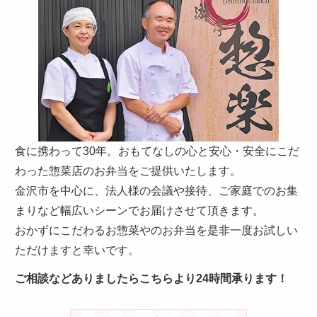
聞
か
せ
く
だ
さ
い。
食に携わって30年。おもてなしの心と安心・安全にこだ
わった惣菜店のお弁当をご提供いたします。
金沢市を中心に、法人様の会議や接待、ご家庭でのお集
まりなど幅広いシーンでお届けさせて頂きます。
おかずにこだわるお惣菜やのお弁当を是非一度お試しい
ただけますと幸いです。
ご相談などありましたらこちらより24時間承ります！
カ