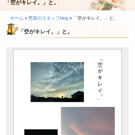
「空がキレイ。」と。
会議・セミナー弁当
ホーム
»
惣楽のスタッフblog
»
「空がキレイ。」と。
接客・おもてなし弁当
「空がキレイ。」と。
製薬会社様向け弁当
行楽・観光弁当
イベント弁当
法事・法要仕出し
慶事・お祝い仕出し
大皿料理・オードブル
旅行会社様向け弁当
パーティー・宴会
旅行会社様向け弁当
価格帯から選ぶ