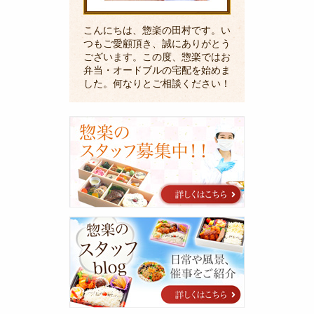
こんにちは、惣楽の田村です。い
つもご愛顧頂き、誠にありがとう
ございます。この度、惣楽ではお
弁当・オードブルの宅配を始めま
した。何なりとご相談ください！
採
用
に
関
す
る
ご
案
惣
内
楽
の
ス
タ
ッ
フ