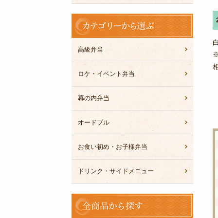
カ
テ
ゴ
リ
高級弁当
ー
か
ロケ・イベント弁当
ら
選
幕の内弁当
ぶ
オードブル
お食い初め・お子様弁当
ドリンク・サイドメニュー
全
商