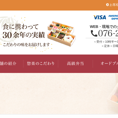
お客
WEB・現地で
＜受付＞10時半〜
＜定休＞日曜