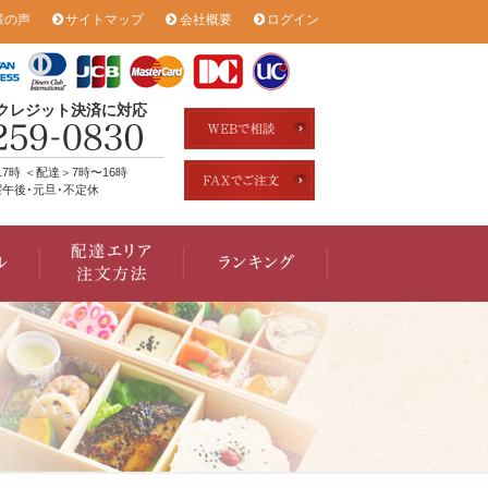
様の声
サイトマップ
会社概要
ログイン
のクレジット決済に対応
17時 ＜配達＞7時〜16時
午後･元旦･不定休