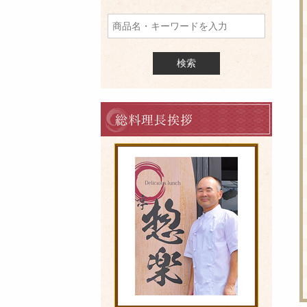
品
を
検
索
料
理
長
の
ご
挨
拶