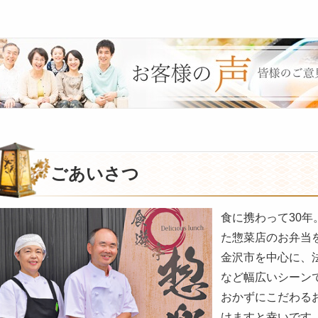
皆
様
の
ご
意
見
も
お
ごあいさつ
聞
か
食に携わって30
せ
た惣菜店のお弁当
く
だ
金沢市を中心に、
さ
など幅広いシーン
い。
おかずにこだわる
けますと幸いです