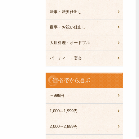
法事・法要仕出し
慶事・お祝い仕出し
大皿料理・オードブル
パーティー・宴会
価
格
帯
か
～999円
ら
選
1,000～1,999円
ぶ
2,000～2,999円