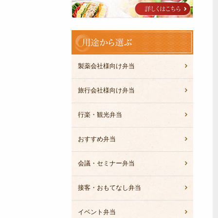
ブ
ル
用
途
か
ら
製薬会社様向け弁当
選
ぶ
旅行会社様向け弁当
行楽・観光弁当
おすすめ弁当
会議・セミナー弁当
接客・おもてなし弁当
イベント弁当