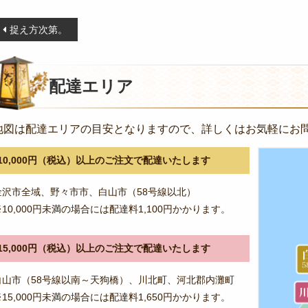
投
捉え方次第。
稿
ナ
ビ
配達エリア
ゲ
ー
地図は配達エリアの目安となりますので、詳しくはお気軽にお
シ
ョ
10,000円（税込）以上のご注文で配達いたします
ン
金沢市全域、野々市市、白山市（58号線以北）
※10,000円未満の場合には配達料1,100円かかります。
15,000円（税込）以上のご注文で配達いたします
白山市（58号線以南～天狗橋）、川北町、河北郡内灘町
※15,000円未満の場合には配達料1,650円かかります。