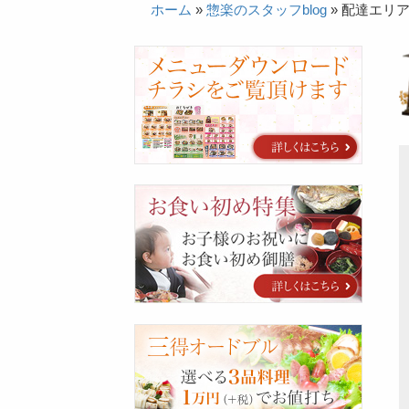
ホーム
»
惣楽のスタッフblog
»
配達エリ
カ
タ
ロ
グ
お
食
い
初
め
特
集
三
得
オ
ー
ド