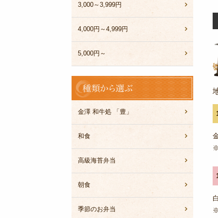
3,000～3,999円
4,000円～4,999円
5,000円～
種
類
か
ら
金澤 和牛処 「豊」
選
ぶ
和食
高級海苔弁当
朝食
季節のお弁当