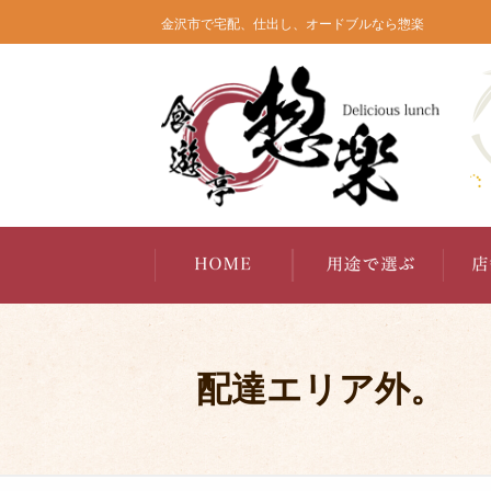
コ
金沢市で宅配、仕出し、オードブルなら惣楽
ン
テ
ン
ツ
へ
ス
キ
ッ
プ
配達エリア外。