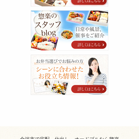
ご
案
惣
内
楽
の
ス
タ
ッ
フ
blog
シ
ー
ン
に
合
わ
せ
た
お
役
立
ち
情
報！