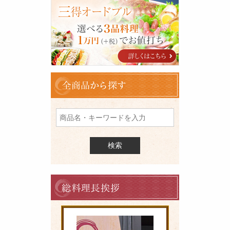
三
得
オ
ー
ド
ブ
ル
全
商
品
を
検
索
料
理
長
の
ご