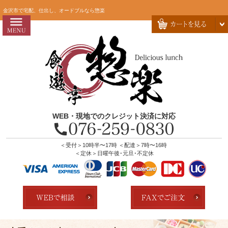
コ
HOME
金沢市で宅配、仕出し、オードブルなら惣楽
ン
惣楽のこだわり
テ
ン
会社概要
ツ
お問い合わせ
へ
ス
お客様の声
キ
よくあるご質問
ッ
WEB・現地でのクレジット決済に対応
プ
全商品一覧
配達エリア・注文方法
＜受付＞10時半〜17時 ＜配達＞7時〜16時
＜定休＞日曜午後･元旦･不定休
店舗の紹介
ランキング
用途で選ぶ
おすすめ弁当