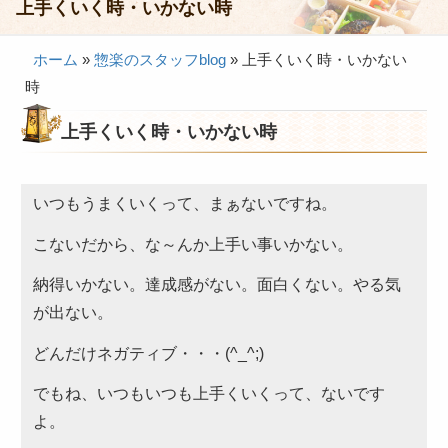
上手くいく時・いかない時
会議・セミナー弁当
ホーム
»
惣楽のスタッフblog
»
上手くいく時・いかない
接客・おもてなし弁当
時
製薬会社様向け弁当
上手くいく時・いかない時
行楽・観光弁当
イベント弁当
いつもうまくいくって、まぁないですね。
法事・法要仕出し
こないだから、な～んか上手い事いかない。
慶事・お祝い仕出し
納得いかない。達成感がない。面白くない。やる気
大皿料理・オードブル
が出ない。
旅行会社様向け弁当
どんだけネガティブ・・・(^_^;)
パーティー・宴会
でもね、いつもいつも上手くいくって、ないです
旅行会社様向け弁当
よ。
価格帯から選ぶ