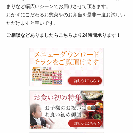
まりなど幅広いシーンでお届けさせて頂きます。
おかずにこだわるお惣菜やのお弁当を是非一度お試しい
ただけますと幸いです。
ご相談などありましたらこちらより24時間承ります！
カ
タ
ロ
グ
お
食
い
初
め
特
集