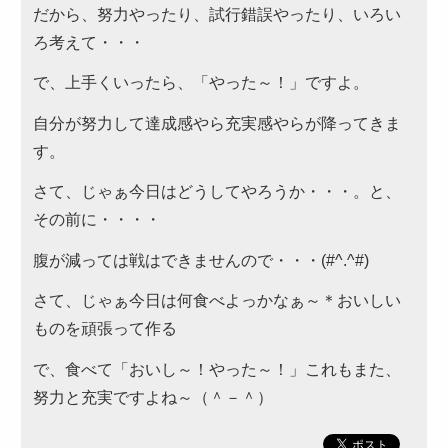
だから、努力やったり、試行錯誤やったり、いろい
～999円
ろ考えて・・・
2,000～2,999円
で、上手くいったら、「やった～！」ですよ。
1,000～1,999円
自分が努力して達成感やら充実感やらが降ってきま
す。
3,000～3,999円
4,000円～4,999円
さて、じゃぁ今日はどうしてやろうか・・・。と、
その前に・・・・
5,000円～
腹が減っては戦はできませんので・・・(#^.^#)
カテゴリーから選ぶ
さて、じゃぁ今日は何食べよっかなぁ～＊おいしい
サンドウィッチ・おにぎり
ものを頑張って作る
高級弁当
で、食べて「おいし～！やった～！」これもまた、
ロケ・イベント弁当
努力と充実ですよね～（＾－＾）
幕の内弁当