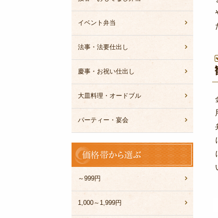
イベント弁当
法事・法要仕出し
慶事・お祝い仕出し
大皿料理・オードブル
パーティー・宴会
価
格
帯
か
～999円
ら
選
1,000～1,999円
ぶ