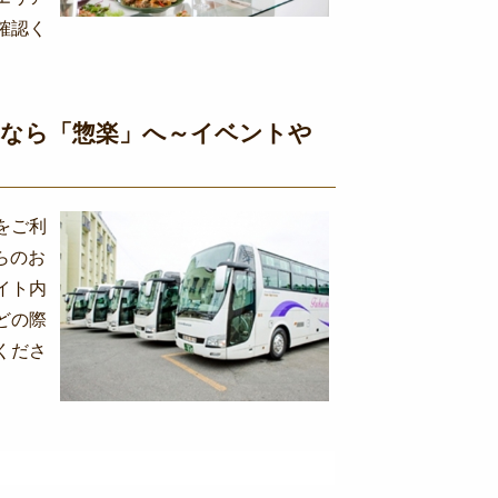
確認く
なら「惣楽」へ～イベントや
をご利
らのお
イト内
どの際
くださ