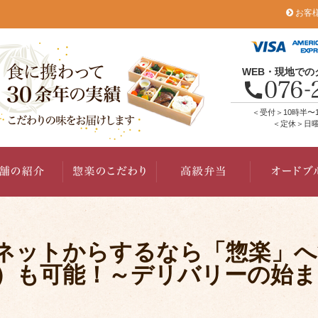
お客
WEB・現地で
＜受付＞10時半〜
＜定休＞日曜
ネットからするなら「惣楽」へ
）も可能！～デリバリーの始ま