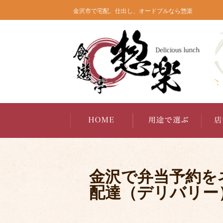
コ
金沢市で宅配、仕出し、オードブルなら惣楽
ン
テ
ン
ツ
へ
ス
キ
ッ
プ
金沢で弁当予約を
配達（デリバリー