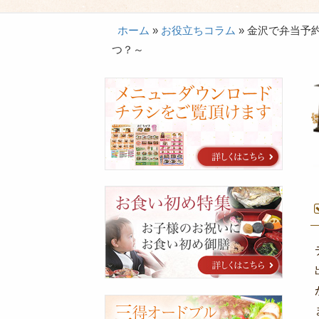
ホーム
»
お役立ちコラム
»
金沢で弁当予
つ？～
カ
タ
ロ
グ
お
食
い
初
め
特
集
三
得