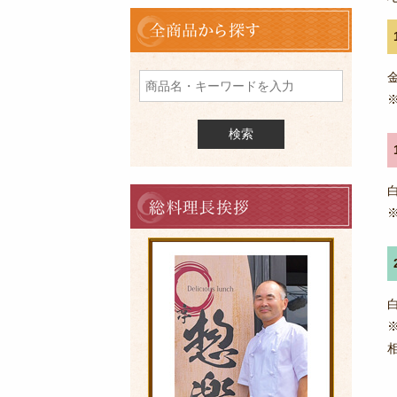
全
商
品
を
検
索
料
理
長
の
ご
挨
拶