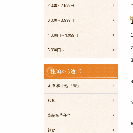
2,000～2,999円
3,000～3,999円
4,000円～4,999円
5,000円～
種
類
か
ら
金澤 和牛処 「豊」
選
ぶ
和食
高級海苔弁当
朝食