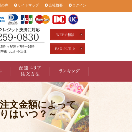
様の声
サイトマップ
会社概要
ログイン
のクレジット決済に対応
17時 ＜配達＞7時〜16時
午後･元旦･不定休
注文金額によって
りはいつ？～