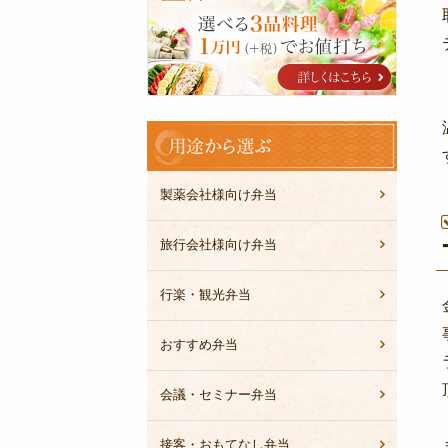
オ
ー
ド
ブ
ル
用
途
か
ら
製薬会社様向け弁当
選
ぶ
旅行会社様向け弁当
行楽・観光弁当
おすすめ弁当
会議・セミナー弁当
接客・おもてなし弁当