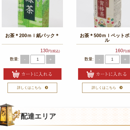
お茶＊200ｍｌ紙パック＊
お茶＊500ｍｌペット
ル
130
160
円(税込)
円(
数量:
数量:
-
+
-
+
詳しくはこちら
詳しくはこちら
配達エリア