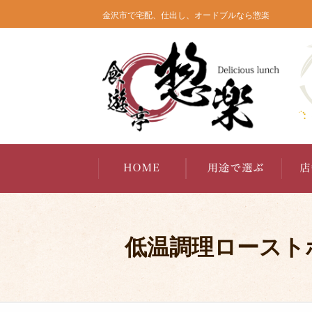
コ
金沢市で宅配、仕出し、オードブルなら惣楽
ン
テ
ン
ツ
へ
ス
キ
ッ
プ
低温調理ロースト