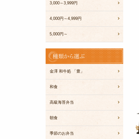
3,000～3,999円
4,000円～4,999円
5,000円～
種
類
か
ら
金澤 和牛処 「豊」
選
ぶ
和食
高級海苔弁当
朝食
季節のお弁当