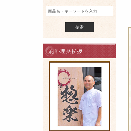
品
を
検
索
料
理
長
の
ご
挨
拶