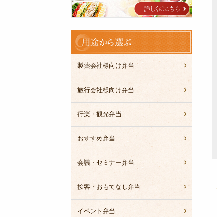
ブ
ル
用
途
か
ら
製薬会社様向け弁当
選
ぶ
旅行会社様向け弁当
行楽・観光弁当
おすすめ弁当
会議・セミナー弁当
接客・おもてなし弁当
イベント弁当