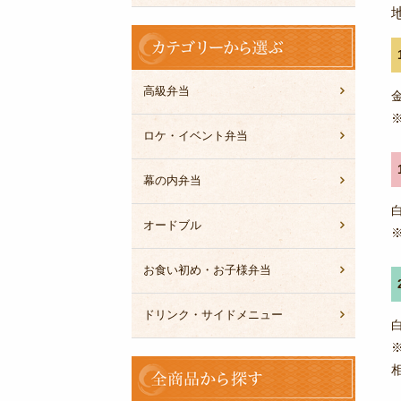
カ
テ
ゴ
リ
高級弁当
ー
か
ロケ・イベント弁当
ら
選
幕の内弁当
ぶ
オードブル
お食い初め・お子様弁当
ドリンク・サイドメニュー
全
商