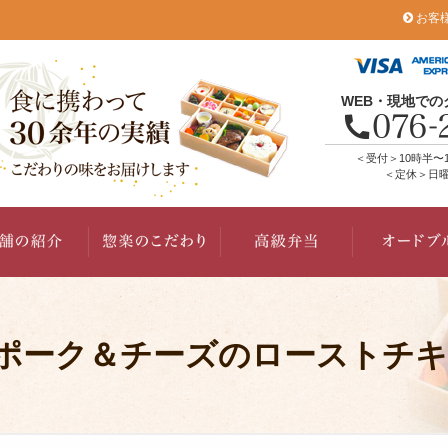
お客
WEB・現地で
＜受付＞10時半〜
＜定休＞日曜
ポーク＆チーズのローストチキ