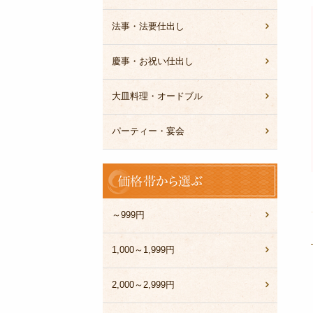
法事・法要仕出し
慶事・お祝い仕出し
大皿料理・オードブル
パーティー・宴会
価
格
帯
か
～999円
ら
選
1,000～1,999円
ぶ
2,000～2,999円