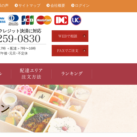
様の声
サイトマップ
会社概要
ログイン
のクレジット決済に対応
17時 ＜配達＞7時〜16時
午後･元旦･不定休
ン