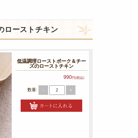
のローストチキン
低温調理ローストポーク＆チー
ズのローストチキン
990
円(税込)
数量:
-
+