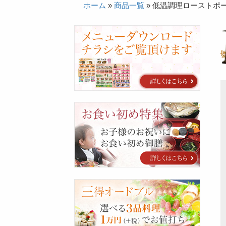
ホーム
»
商品一覧
»
低温調理ローストポ
カ
タ
ロ
グ
お
食
い
初
め
特
集
三
得
オ
ー
ド