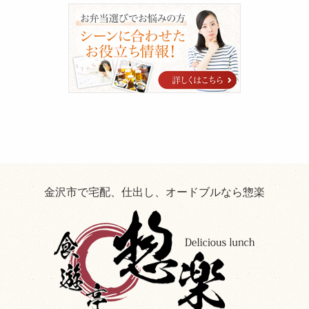
blog
シ
ー
ン
に
合
わ
せ
た
お
役
立
ち
情
報！
金沢市で宅配、仕出し、オードブルなら惣楽