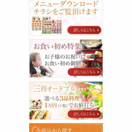
タ
ロ
グ
お
食
い
初
め
特
集
三
得
オ
ー
ド
ブ
ル
全