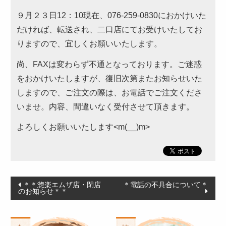
９月２３日12：10現在、076-259-0830におかけいた
～999円
だければ、転送され、二口店にてお受けいたしてお
2,000～2,999円
りますので、宜しくお願いいたします。
1,000～1,999円
尚、FAXは変わらず不通となっております。ご迷惑
3,000～3,999円
をおかけいたしますが、復旧次第またお知らせいた
しますので、ご注文の際は、お電話でご注文くださ
4,000円～4,999円
いませ。内容、間違いなく受付させて頂きます。
5,000円～
よろしくお願いいたします<m(__)m>
カテゴリーから選ぶ
サンドウィッチ・おにぎり
高級弁当
投
＊＊惣楽エムザ店・閉店
＊電話の不具合について＊
のお知らせ＊＊
ロケ・イベント弁当
稿
ナ
幕の内弁当
ビ