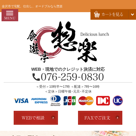
コ
HOME
金沢市で宅配、仕出し、オードブルなら惣楽
ン
惣楽のこだわり
テ
ン
会社概要
ツ
お問い合わせ
へ
ス
お客様の声
キ
よくあるご質問
ッ
WEB・現地でのクレジット決済に対応
プ
全商品一覧
配達エリア・注文方法
＜受付＞10時半〜17時 ＜配達＞7時〜16時
＜定休＞日曜午後･元旦･不定休
店舗の紹介
ランキング
用途で選ぶ
おすすめ弁当