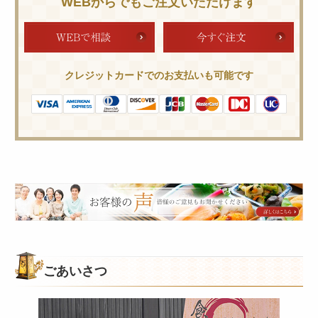
WEBからでもご注文いただけます
クレジットカードでのお支払いも可能です
皆
様
の
ご
意
ごあいさつ
見
も
お