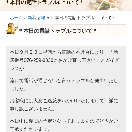
＊本日の電話トラブルについて＊
会議・セミナー弁当
ホーム
»
新着情報
»
＊本日の電話トラブルについて＊
接客・おもてなし弁当
＊本日の電話トラブルについて＊
製薬会社様向け弁当
行楽・観光弁当
本日９月２３日早朝から電話の不具合により、「新
イベント弁当
店番号076-259-0830におかけ直し下さい」とガイダ
法事・法要仕出し
ンスが
慶事・お祝い仕出し
流れて電話が通じないと言うトラブルが発生いたし
大皿料理・オードブル
ました。
旅行会社様向け弁当
お客様には大変ご迷惑をおかけいたしまして、誠に
申し訳ございません。
パーティー・宴会
旅行会社様向け弁当
本日中に復旧の予定となっておりますのでどうかご
了承くださいませ。
価格帯から選ぶ