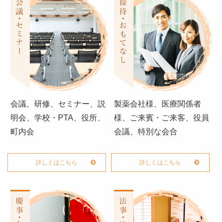
オードブル
ゲ
お食い初め・お子様弁当
ー
シ
ドリンク・サイドメニュー
ョ
種類から選ぶ
ン
金澤 和牛処 「豊」
和食
会議、研修、セミナー、説
製薬会社様、医療関係者
高級海苔弁当
明会、学校・PTA、役所、
様、ご来賓・ご来客、役員
町内会
会議、特別な会合
朝食
季節のお弁当
詳しくはこちら
詳しくはこちら
お知らせ
惣楽のスタッフblog
シーン別のお役立ち情報