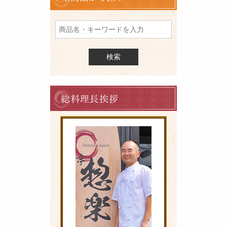
商
品
を
検
索
料
理
長
の
ご
挨
拶