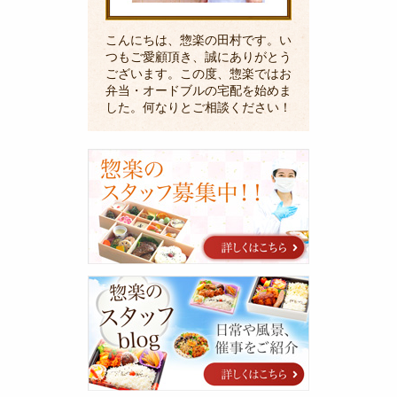
こんにちは、惣楽の田村です。い
つもご愛顧頂き、誠にありがとう
ございます。この度、惣楽ではお
弁当・オードブルの宅配を始めま
した。何なりとご相談ください！
採
用
に
関
す
る
ご
案
惣
内
楽
の
ス
タ
ッ
フ