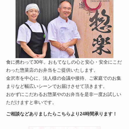
聞
か
せ
く
だ
さ
い。
食に携わって30年。おもてなしの心と安心・安全にこだ
わった惣菜店のお弁当をご提供いたします。
金沢市を中心に、法人様の会議や接待、ご家庭でのお集
まりなど幅広いシーンでお届けさせて頂きます。
おかずにこだわるお惣菜やのお弁当を是非一度お試しい
ただけますと幸いです。
ご相談などありましたらこちらより24時間承ります！
カ