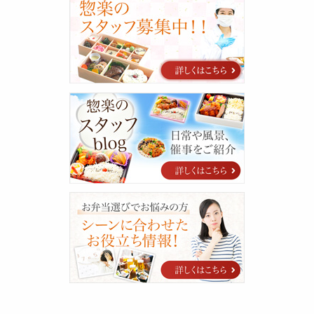
用
に
関
す
る
ご
案
惣
内
楽
の
ス
タ
ッ
フ
blog
シ
ー
ン
に
合
わ
せ
た
お