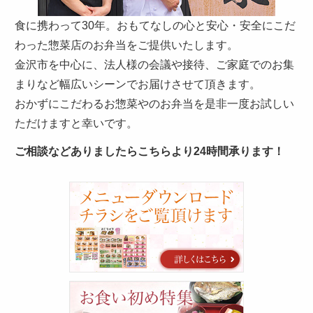
食に携わって30年。おもてなしの心と安心・安全にこだ
わった惣菜店のお弁当をご提供いたします。
金沢市を中心に、法人様の会議や接待、ご家庭でのお集
まりなど幅広いシーンでお届けさせて頂きます。
おかずにこだわるお惣菜やのお弁当を是非一度お試しい
ただけますと幸いです。
ご相談などありましたらこちらより24時間承ります！
カ
タ
ロ
グ
お
食