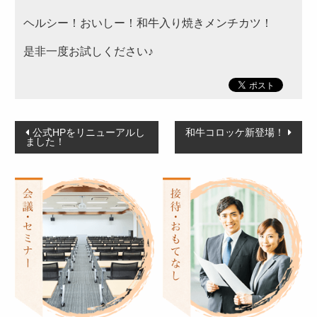
ヘルシー！おいしー！和牛入り焼きメンチカツ！
～999円
是非一度お試しください♪
2,000～2,999円
1,000～1,999円
3,000～3,999円
投
公式HPをリニューアルし
和牛コロッケ新登場！
4,000円～4,999円
ました！
稿
5,000円～
ナ
ビ
カテゴリーから選ぶ
ゲ
サンドウィッチ・おにぎり
ー
高級弁当
シ
ョ
ロケ・イベント弁当
ン
幕の内弁当