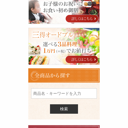
い
初
め
特
集
三
得
オ
ー
ド
ブ
ル
全
商
品
を
検
索
料