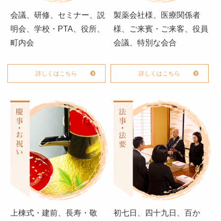
オードブル
会議、研修、セミナー、説
製薬会社様、医療関係者
お食い初め・お子様弁当
明会、学校・PTA、役所、
様、ご来賓・ご来客、役員
ドリンク・サイドメニュー
町内会
会議、特別な会合
種類から選ぶ
詳しくはこちら
詳しくはこちら
金澤 和牛処 「豊」
和食
高級海苔弁当
朝食
季節のお弁当
お知らせ
惣楽のスタッフblog
シーン別のお役立ち情報
上棟式・建前、長寿・敬
初七日、四十九日、百か