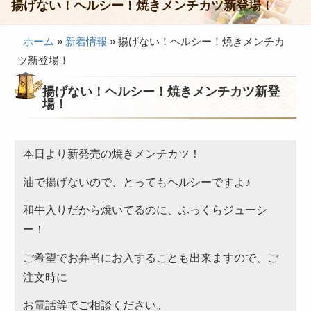
揚げない！ヘルシー！焼きメンチカツ新登場！
会議・セミナー弁当
ホーム
»
新着情報
»
揚げない！ヘルシー！焼きメンチカ
接客・おもてなし弁当
ツ新登場！
製薬会社様向け弁当
揚げない！ヘルシー！焼きメンチカツ新登
行楽・観光弁当
場！
イベント弁当
法事・法要仕出し
本日より新発売の焼きメンチカツ！
慶事・お祝い仕出し
油で揚げないので、とってもヘルシーですよ♪
大皿料理・オードブル
和牛入りだから焼いてるのに、ふっくらジューシ
ー！
旅行会社様向け弁当
ご希望でお弁当にお入することも出来ますので、ご
パーティー・宴会
注文時に
旅行会社様向け弁当
お電話等でご相談ください。
価格帯から選ぶ