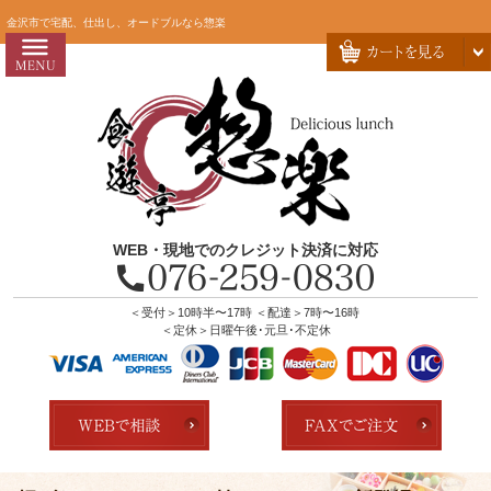
コ
HOME
金沢市で宅配、仕出し、オードブルなら惣楽
ン
惣楽のこだわり
テ
ン
会社概要
ツ
お問い合わせ
へ
ス
お客様の声
キ
よくあるご質問
ッ
WEB・現地でのクレジット決済に対応
プ
全商品一覧
配達エリア・注文方法
＜受付＞10時半〜17時 ＜配達＞7時〜16時
＜定休＞日曜午後･元旦･不定休
店舗の紹介
ランキング
用途で選ぶ
おすすめ弁当