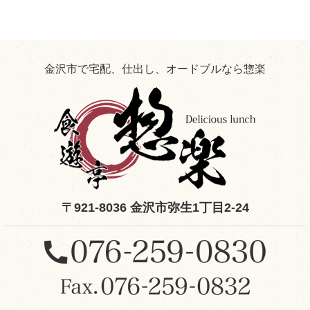
役
立
ち
情
報！
金沢市で宅配、仕出し、オードブルなら惣楽
〒921-8036 金沢市弥生1丁目2-24