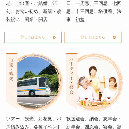
老、ご出産・ご結婚、節
日、一周忌、三回忌、七回
特定商取引法に基づく表記
句、お食い初め、新築・改
忌、十三回忌、塔供養、法
サイトマップ
装祝い、開業・開店
事、初盆
ログイン
詳しくはこちら
詳しくはこちら
ツアー、観光、お花見、バ
歓送迎会、納会、忘年会・
ス積み込み、各種イベント
新年会、謝恩会、宴会、誕