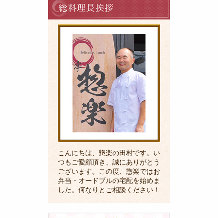
理
長
の
ご
挨
拶
こんにちは、惣楽の田村です。い
つもご愛顧頂き、誠にありがとう
ございます。この度、惣楽ではお
弁当・オードブルの宅配を始めま
した。何なりとご相談ください！
採