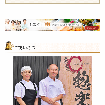
皆
様
の
ご
意
ごあいさつ
見
も
お
聞
か
せ
く
だ
さ
い。