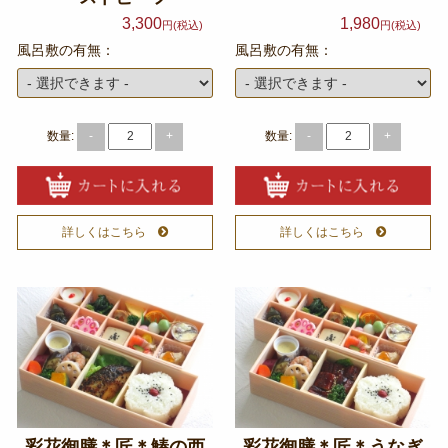
特定商取引法に基づく表記
3,300
1,980
円(税込)
円(税込)
風呂敷の有無：
風呂敷の有無：
サイトマップ
ログイン
数量:
数量:
-
+
-
+
詳しくはこちら
詳しくはこちら
彩花御膳＊匠＊鰆の西
彩花御膳＊匠＊うなぎ