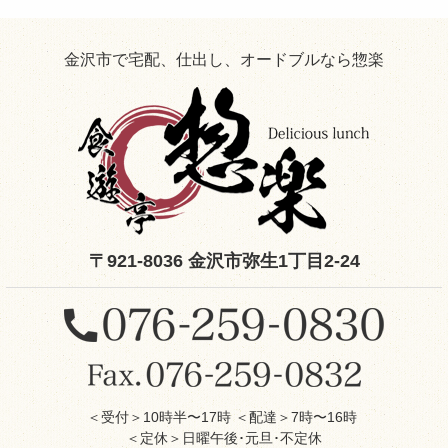
ち
情
報！
金沢市で宅配、仕出し、オードブルなら惣楽
〒921-8036 金沢市弥生1丁目2-24
＜受付＞10時半〜17時 ＜配達＞7時〜16時
＜定休＞日曜午後･元旦･不定休