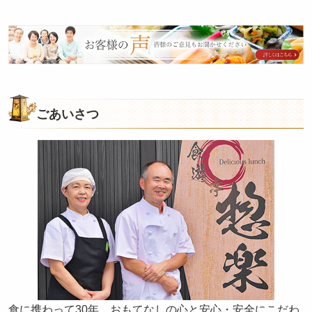
皆
様
の
ご
意
ごあいさつ
見
も
お
聞
か
せ
く
だ
さ
い。
食に携わって30年。おもてなしの心と安心・安全にこだわ