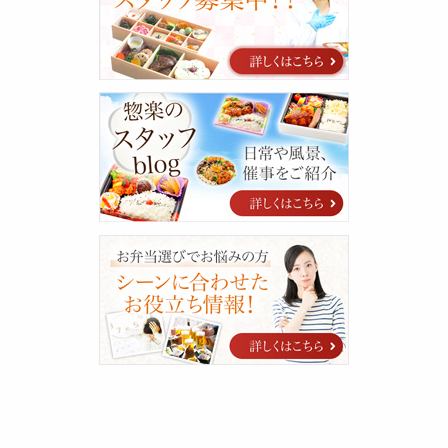
関
す
る
ご
案
惣
内
楽
の
ス
タ
ッ
フ
blog
シ
ー
ン
に
合
わ
せ
た
お
役
立