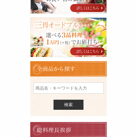
め
特
集
三
得
オ
ー
ド
ブ
ル
全
商
品
を
検
索
料
理