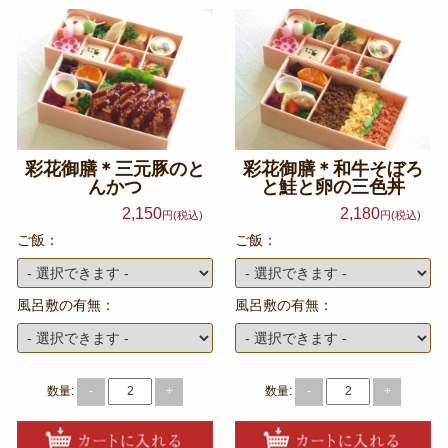
彩花御膳＊三元豚のと
彩花御膳＊和牛そぼろ
んかつ
と鮭と卵の三色丼
2,150
2,180
円(税込)
円(税込)
ご飯：
ご飯：
風呂敷の有無：
風呂敷の有無：
数量:
数量:
-
+
-
+