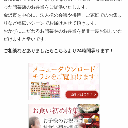
った惣菜店のお弁当をご提供いたします。
金沢市を中心に、法人様の会議や接待、ご家庭でのお集ま
りなど幅広いシーンでお届けさせて頂きます。
おかずにこだわるお惣菜やのお弁当を是非一度お試しいた
だけますと幸いです。
ご相談などありましたらこちらより24時間承ります！
カ
タ
ロ
グ
お
食
い
初