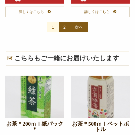
詳しくはこちら
詳しくはこちら
投
1
2
次へ
稿
ナ
ビ
こちらもご一緒にお届けいたします
ゲ
ー
シ
ョ
ン
お茶＊200ｍｌ紙パック
お茶＊500ｍｌペットボ
＊
トル