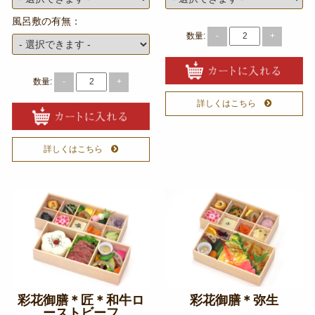
オードブル
風呂敷の有無：
お食い初め・お子様弁当
数量:
-
+
ドリンク・サイドメニュー
数量:
-
+
種類から選ぶ
詳しくはこちら
金澤 和牛処 「豊」
和食
詳しくはこちら
高級海苔弁当
朝食
季節のお弁当
お知らせ
惣楽のスタッフblog
彩花御膳＊匠＊和牛ロ
彩花御膳＊弥生
シーン別のお役立ち情報
ーストビーフ