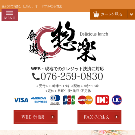
コ
HOME
金沢市で宅配、仕出し、オードブルなら惣楽
ン
惣楽のこだわり
テ
ン
会社概要
ツ
お問い合わせ
へ
ス
お客様の声
キ
よくあるご質問
ッ
WEB・現地でのクレジット決済に対応
プ
全商品一覧
配達エリア・注文方法
＜受付＞10時半〜17時 ＜配達＞7時〜16時
＜定休＞日曜午後･元旦･不定休
店舗の紹介
ランキング
用途で選ぶ
おすすめ弁当