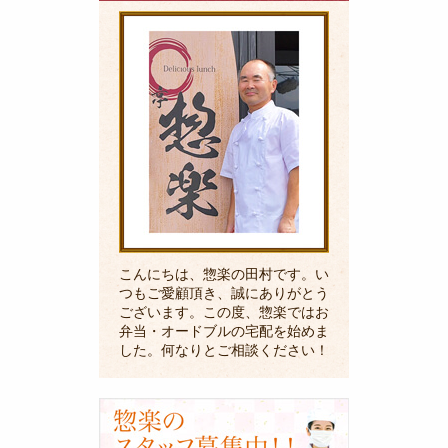
長
の
ご
挨
拶
こんにちは、惣楽の田村です。い
つもご愛顧頂き、誠にありがとう
ございます。この度、惣楽ではお
弁当・オードブルの宅配を始めま
した。何なりとご相談ください！
採
用
に