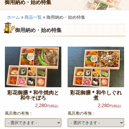
御用納め・始め特集
会議・セミナー弁当
ホーム
»
商品一覧
»
御用納め・始め特集
接客・おもてなし弁当
御用納め・始め特集
製薬会社様向け弁当
行楽・観光弁当
イベント弁当
法事・法要仕出し
慶事・お祝い仕出し
大皿料理・オードブル
彩花御膳＊和牛焼肉と
彩花御膳＊和牛しぐれ
旅行会社様向け弁当
和牛そぼろ
煮
2,280
2,280
円(税込)
円(税込)
パーティー・宴会
風呂敷の有無：
風呂敷の有無：
旅行会社様向け弁当
価格帯から選ぶ