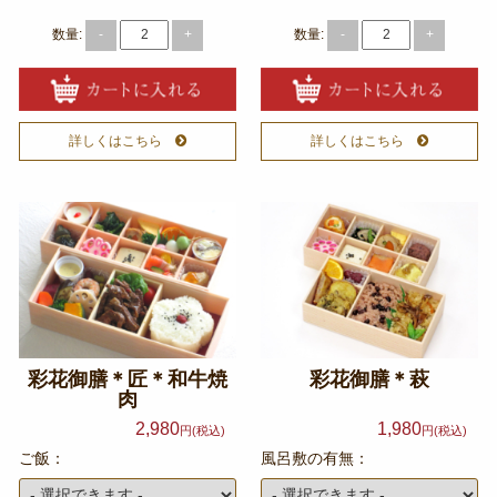
数量:
数量:
-
+
-
+
～999円
2,000～2,999円
1,000～1,999円
詳しくはこちら
詳しくはこちら
3,000～3,999円
4,000円～4,999円
5,000円～
カテゴリーから選ぶ
サンドウィッチ・おにぎり
彩花御膳＊匠＊和牛焼
彩花御膳＊萩
高級弁当
肉
ロケ・イベント弁当
2,980
1,980
円(税込)
円(税込)
ご飯：
風呂敷の有無：
幕の内弁当