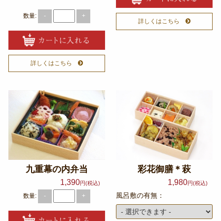
数量:
-
+
詳しくはこちら
詳しくはこちら
九重幕の内弁当
彩花御膳＊萩
1,390
1,980
円(税込)
円(税込)
風呂敷の有無：
数量:
-
+