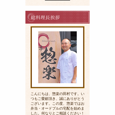
料
理
長
の
ご
挨
拶
こんにちは、惣楽の田村です。い
つもご愛顧頂き、誠にありがとう
ございます。この度、惣楽ではお
弁当・オードブルの宅配を始めま
した。何なりとご相談ください！