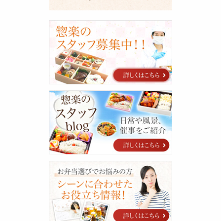
採
用
に
関
す
る
ご
案
惣
内
楽
の
ス
タ
ッ
フ
blog
シ
ー
ン
に
合
わ