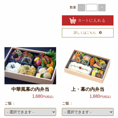
特定商取引法に基づく表記
数量:
-
+
サイトマップ
ログイン
詳しくはこちら
中華風幕の内弁当
上・幕の内弁当
1,680
1,680
円(税込)
円(税込)
ご飯：
ご飯：