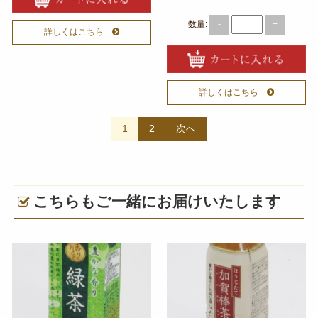
数量:
-
+
詳しくはこちら
詳しくはこちら
投
1
2
次へ
稿
ナ
ビ
こちらもご一緒にお届けいたします
ゲ
ー
シ
ョ
ン