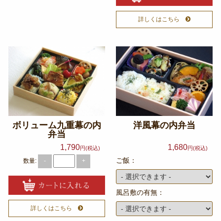
オードブル
詳しくはこちら
お食い初め・お子様弁当
ドリンク・サイドメニュー
種類から選ぶ
金澤 和牛処 「豊」
和食
高級海苔弁当
ボリューム九重幕の内
洋風幕の内弁当
弁当
朝食
1,790
1,680
円(税込)
円(税込)
季節のお弁当
ご飯：
数量:
-
+
お知らせ
惣楽のスタッフblog
風呂敷の有無：
詳しくはこちら
シーン別のお役立ち情報