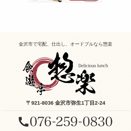
せ
た
お
役
立
ち
情
報！
金沢市で宅配、仕出し、オードブルなら惣楽
〒921-8036 金沢市弥生1丁目2-24