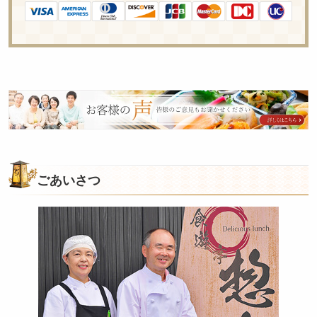
皆
様
の
ご
意
ごあいさつ
見
も
お
聞
か
せ
く
だ