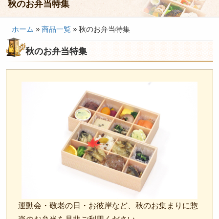
秋のお弁当特集
会議・セミナー弁当
ホーム
»
商品一覧
»
秋のお弁当特集
接客・おもてなし弁当
秋のお弁当特集
製薬会社様向け弁当
行楽・観光弁当
イベント弁当
法事・法要仕出し
慶事・お祝い仕出し
大皿料理・オードブル
旅行会社様向け弁当
パーティー・宴会
旅行会社様向け弁当
運動会・敬老の日・お彼岸など、秋のお集まりに惣
価格帯から選ぶ