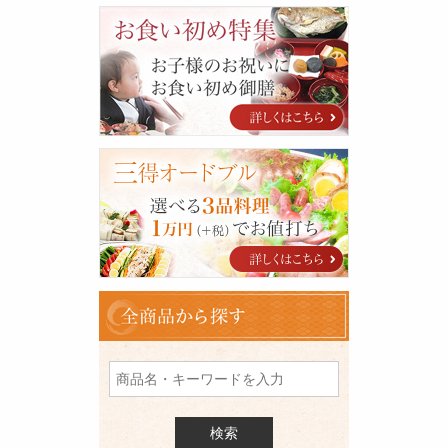
お
食
い
初
め
特
集
三
得
オ
ー
ド
ブ
ル
全
商
品
を
検
索