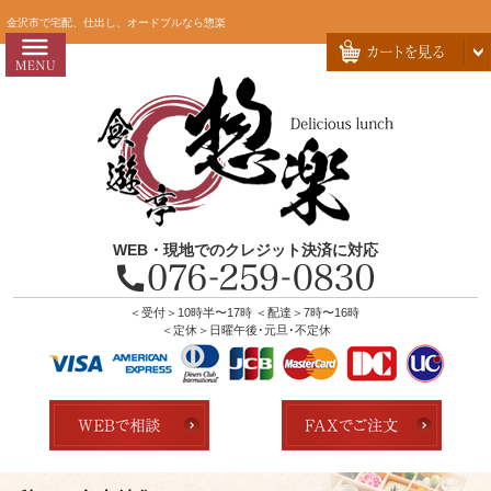
コ
HOME
金沢市で宅配、仕出し、オードブルなら惣楽
ン
惣楽のこだわり
テ
ン
会社概要
ツ
お問い合わせ
へ
ス
お客様の声
キ
よくあるご質問
ッ
WEB・現地でのクレジット決済に対応
プ
全商品一覧
配達エリア・注文方法
＜受付＞10時半〜17時 ＜配達＞7時〜16時
＜定休＞日曜午後･元旦･不定休
店舗の紹介
ランキング
用途で選ぶ
おすすめ弁当