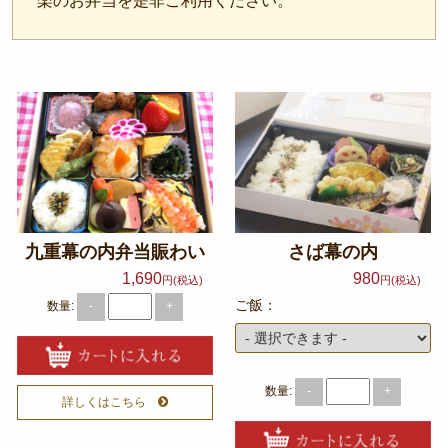
楽のお弁当を是非ご利用ください。
～999円
2,000～2,999円
1,000～1,999円
3,000～3,999円
4,000円～4,999円
5,000円～
九重幕の内弁当賑わい
さば幕の内
カテゴリーから選ぶ
1,690
980
円(税込)
円(税込)
サンドウィッチ・おにぎり
ご飯：
数量:
-
+
高級弁当
ロケ・イベント弁当
数量:
-
+
詳しくはこちら
幕の内弁当