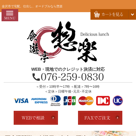
コ
HOME
金沢市で宅配、仕出し、オードブルなら惣楽
ン
惣楽のこだわり
テ
ン
会社概要
ツ
お問い合わせ
へ
ス
お客様の声
キ
よくあるご質問
ッ
WEB・現地でのクレジット決済に対応
プ
全商品一覧
配達エリア・注文方法
＜受付＞10時半〜17時 ＜配達＞7時〜16時
＜定休＞日曜午後･元旦･不定休
店舗の紹介
ランキング
用途で選ぶ
おすすめ弁当