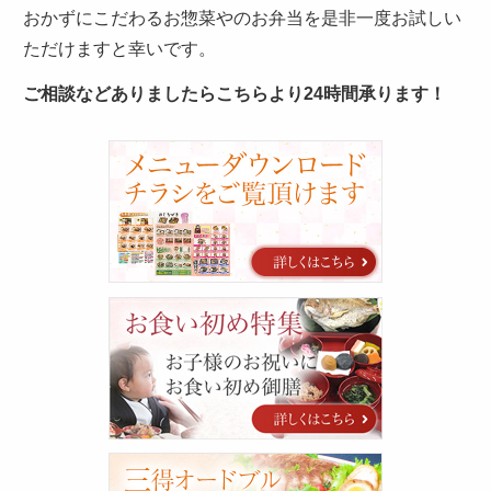
おかずにこだわるお惣菜やのお弁当を是非一度お試しい
ただけますと幸いです。
ご相談などありましたらこちらより24時間承ります！
カ
タ
ロ
グ
お
食
い
初
め
特
集
三
得