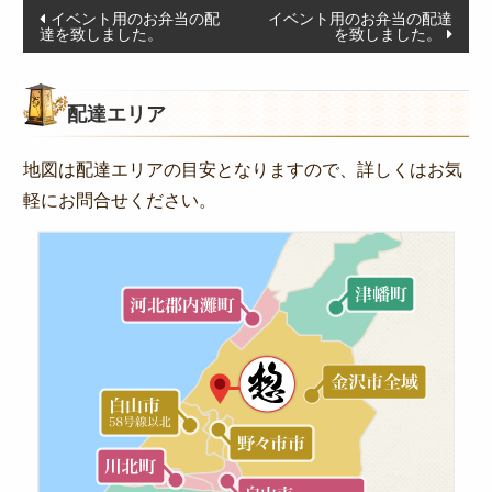
投
オードブル
イベント用のお弁当の配
イベント用のお弁当の配達
達を致しました。
を致しました。
稿
お食い初め・お子様弁当
ナ
ドリンク・サイドメニュー
ビ
配達エリア
ゲ
種類から選ぶ
ー
地図は配達エリアの目安となりますので、詳しくはお気
金澤 和牛処 「豊」
シ
軽にお問合せください。
和食
ョ
ン
高級海苔弁当
朝食
季節のお弁当
お知らせ
惣楽のスタッフblog
シーン別のお役立ち情報