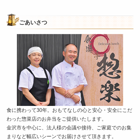
の
ご
意
ごあいさつ
見
も
お
聞
か
せ
く
だ
さ
い。
食に携わって30年。おもてなしの心と安心・安全にこだ
わった惣菜店のお弁当をご提供いたします。
金沢市を中心に、法人様の会議や接待、ご家庭でのお集
まりなど幅広いシーンでお届けさせて頂きます。