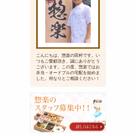
こんにちは、惣楽の田村です。い
つもご愛顧頂き、誠にありがとう
ございます。この度、惣楽ではお
弁当・オードブルの宅配を始めま
した。何なりとご相談ください！
採
用
に
関
す
る
ご