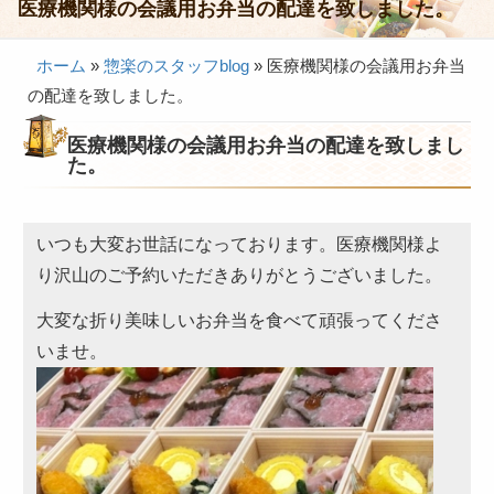
医療機関様の会議用お弁当の配達を致しました。
会議・セミナー弁当
ホーム
»
惣楽のスタッフblog
»
医療機関様の会議用お弁当
接客・おもてなし弁当
の配達を致しました。
製薬会社様向け弁当
医療機関様の会議用お弁当の配達を致しまし
行楽・観光弁当
た。
イベント弁当
法事・法要仕出し
いつも大変お世話になっております。医療機関様よ
り沢山のご予約いただきありがとうございました。
慶事・お祝い仕出し
大変な折り美味しいお弁当を食べて頑張ってくださ
大皿料理・オードブル
いませ。
旅行会社様向け弁当
パーティー・宴会
旅行会社様向け弁当
価格帯から選ぶ