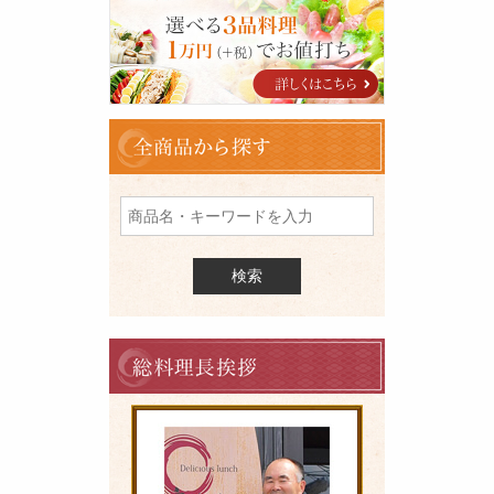
オ
ー
ド
ブ
ル
全
商
品
を
検
索
料
理
長
の
ご
挨
拶