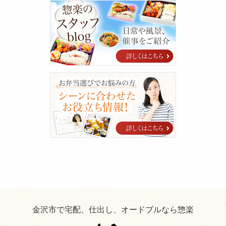
案
惣
内
楽
の
ス
タ
ッ
フ
blog
シ
ー
ン
に
合
わ
せ
た
お
役
立
ち
情
報！
金沢市で宅配、仕出し、オードブルなら惣楽