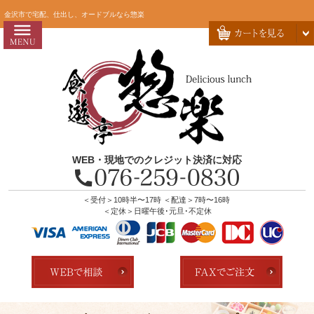
コ
HOME
金沢市で宅配、仕出し、オードブルなら惣楽
ン
惣楽のこだわり
テ
ン
会社概要
ツ
お問い合わせ
へ
ス
お客様の声
キ
よくあるご質問
ッ
WEB・現地でのクレジット決済に対応
プ
全商品一覧
配達エリア・注文方法
＜受付＞10時半〜17時 ＜配達＞7時〜16時
＜定休＞日曜午後･元旦･不定休
店舗の紹介
ランキング
用途で選ぶ
おすすめ弁当