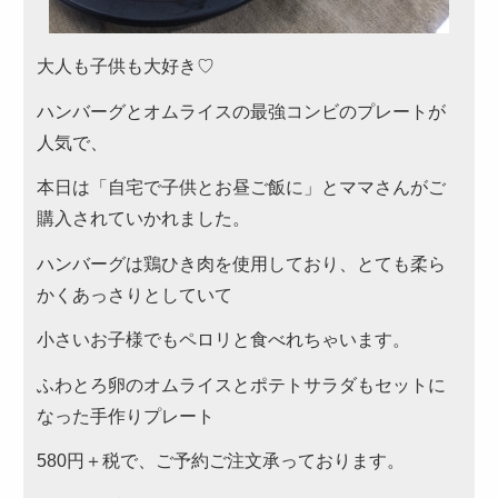
～999円
大人も子供も大好き♡
2,000～2,999円
ハンバーグとオムライスの最強コンビのプレートが
1,000～1,999円
人気で、
3,000～3,999円
本日は「自宅で子供とお昼ご飯に」とママさんがご
4,000円～4,999円
購入されていかれました。
5,000円～
ハンバーグは鶏ひき肉を使用しており、とても柔ら
かくあっさりとしていて
カテゴリーから選ぶ
サンドウィッチ・おにぎり
小さいお子様でもペロリと食べれちゃいます。
高級弁当
ふわとろ卵のオムライスとポテトサラダもセットに
なった手作りプレート
ロケ・イベント弁当
580円＋税で、ご予約ご注文承っております。
幕の内弁当