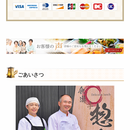
皆
様
の
ご
意
ごあいさつ
見
も
お
聞
か
せ
く
だ