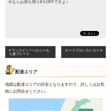
今ならお持ち帰り8％OFFですよ♪
オードブル
お食い初め・お子様弁当
ドリンク・サイドメニュー
種類から選ぶ
金澤 和牛処 「豊」
投
和食
ワンコイン＊ヘルシーも
オードブルいろいろ☆
ち麦プレート
稿
高級海苔弁当
ナ
朝食
ビ
配達エリア
ゲ
季節のお弁当
ー
地図は配達エリアの目安となりますので、詳しくはお気
お知らせ
シ
軽にお問合せください。
惣楽のスタッフblog
ョ
ン
シーン別のお役立ち情報