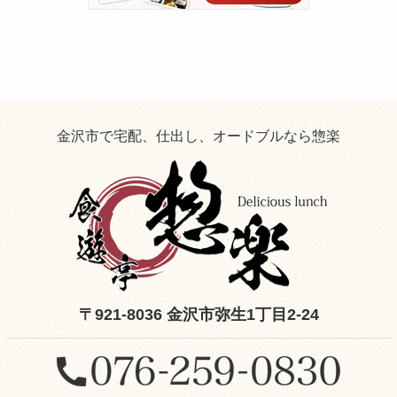
せ
た
お
役
立
ち
情
報！
金沢市で宅配、仕出し、オードブルなら惣楽
〒921-8036 金沢市弥生1丁目2-24