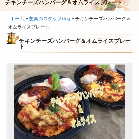
チキンチーズハンバーグ＆オムライスプレート
会議・セミナー弁当
ホーム
»
惣楽のスタッフblog
»
チキンチーズハンバーグ＆
接客・おもてなし弁当
オムライスプレート
製薬会社様向け弁当
チキンチーズハンバーグ＆オムライスプレー
行楽・観光弁当
ト
イベント弁当
法事・法要仕出し
慶事・お祝い仕出し
大皿料理・オードブル
旅行会社様向け弁当
パーティー・宴会
旅行会社様向け弁当
価格帯から選ぶ