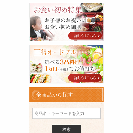
お
食
い
初
め
特
集
三
得
オ
ー
ド
ブ
ル
全
商
品
を
検
索