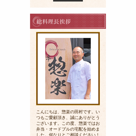
料
理
長
の
ご
挨
拶
こんにちは、惣楽の田村です。い
つもご愛顧頂き、誠にありがとう
ございます。この度、惣楽ではお
弁当・オードブルの宅配を始めま
した。何なりとご相談ください！