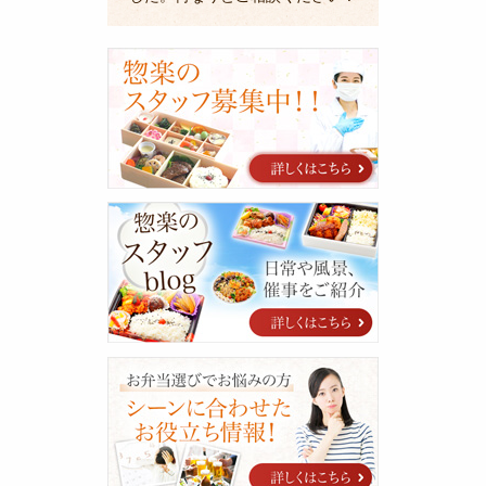
採
用
に
関
す
る
ご
案
惣
内
楽
の
ス
タ
ッ
フ
blog
シ
ー
ン
に
合
わ