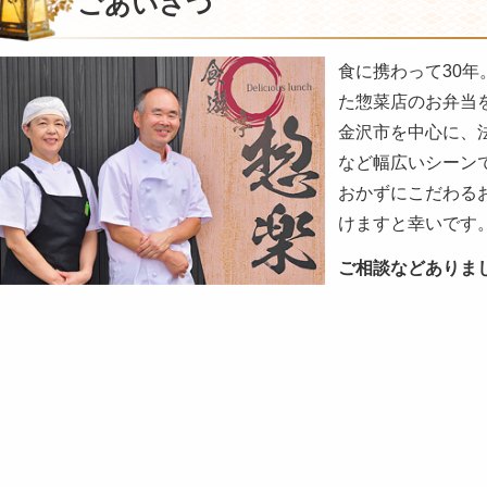
ごあいさつ
聞
か
食に携わって30
せ
た惣菜店のお弁当
く
だ
金沢市を中心に、
さ
など幅広いシーン
い。
おかずにこだわる
けますと幸いです
ご相談などありま