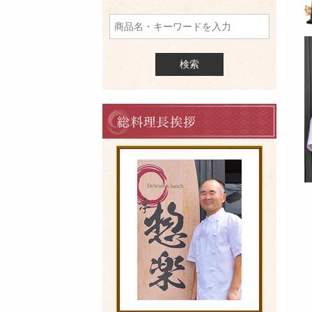
品
を
検
索
料
理
長
の
ご
挨
拶