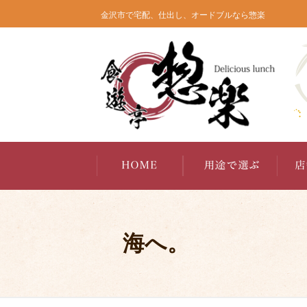
コ
金沢市で宅配、仕出し、オードブルなら惣楽
ン
テ
ン
ツ
へ
ス
キ
ッ
プ
海へ。