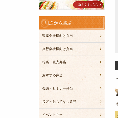
ブ
ル
用
途
か
ら
製薬会社様向け弁当
選
ぶ
旅行会社様向け弁当
行楽・観光弁当
おすすめ弁当
会議・セミナー弁当
接客・おもてなし弁当
イベント弁当