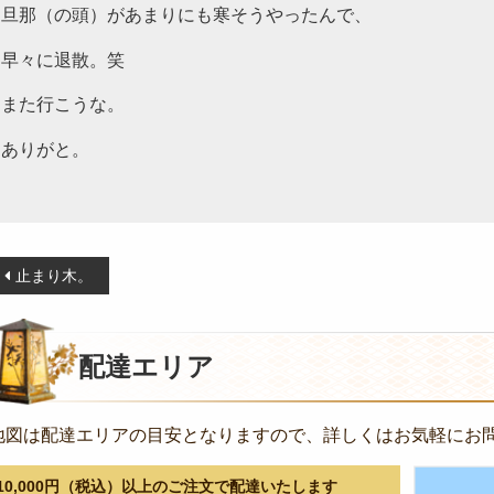
旦那（の頭）があまりにも寒そうやったんで、
早々に退散。笑
また行こうな。
ありがと。
投
止まり木。
稿
ナ
ビ
配達エリア
ゲ
ー
地図は配達エリアの目安となりますので、詳しくはお気軽にお
シ
ョ
10,000円（税込）以上のご注文で配達いたします