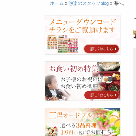
ホーム
»
惣楽のスタッフblog
»
海へ。
カ
タ
ロ
グ
お
食
い
初
め
特
集
三
得
オ
ー
ド