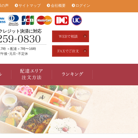
様の声
サイトマップ
会社概要
ログイン
のクレジット決済に対応
17時 ＜配達＞7時〜16時
午後･元旦･不定休