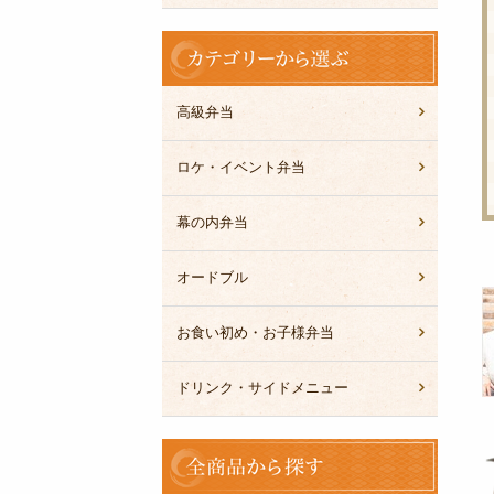
カ
テ
ゴ
リ
高級弁当
ー
か
ロケ・イベント弁当
ら
選
幕の内弁当
ぶ
オードブル
お食い初め・お子様弁当
ドリンク・サイドメニュー
全
商