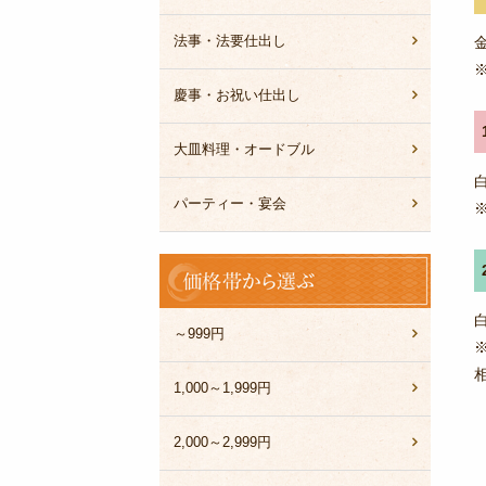
法事・法要仕出し
慶事・お祝い仕出し
大皿料理・オードブル
パーティー・宴会
価
格
帯
か
～999円
ら
選
1,000～1,999円
ぶ
2,000～2,999円