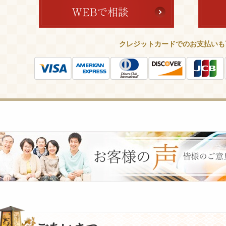
クレジットカードでのお支払いも
皆
様
の
ご
意
見
も
お