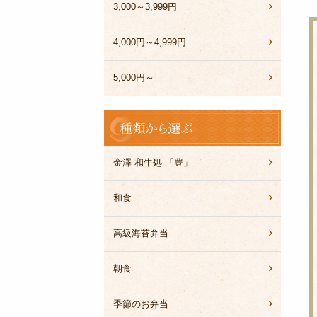
3,000～3,999円
4,000円～4,999円
5,000円～
種
類
か
ら
金澤 和牛処 「豊」
選
ぶ
和食
高級海苔弁当
朝食
季節のお弁当