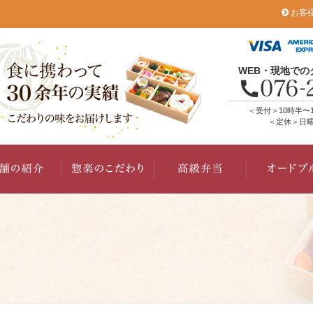
お客
WEB・現地で
＜受付＞10時半〜
＜定休＞日曜