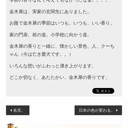
～999円
金木犀は、実家の玄関先にありました。
2,000～2,999円
お蔭で金木犀の季節はいつも、いつも、いい香り。
1,000～1,999円
家の門扉。前の道。小学校に向かう道。
3,000～3,999円
金木犀の香りと一緒に、懐かしい景色、人、クーち
4,000円～4,999円
ゃん（今は亡き愛犬です。。）
5,000円～
いろんな想いがふわっと湧き上がります。
カテゴリーから選ぶ
どこか切なく、あたたかい、金木犀の香りです。
サンドウィッチ・おにぎり
高級弁当
投
ロケ・イベント弁当
名言。
日本の色が変わる。
稿
幕の内弁当
ナ