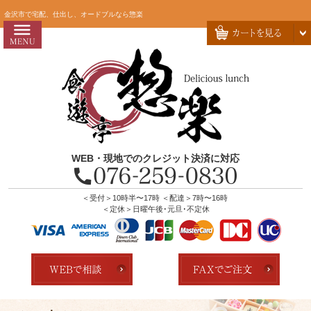
コ
HOME
金沢市で宅配、仕出し、オードブルなら惣楽
ン
惣楽のこだわり
テ
ン
会社概要
ツ
お問い合わせ
へ
ス
お客様の声
キ
よくあるご質問
ッ
WEB・現地でのクレジット決済に対応
プ
全商品一覧
配達エリア・注文方法
＜受付＞10時半〜17時 ＜配達＞7時〜16時
＜定休＞日曜午後･元旦･不定休
店舗の紹介
ランキング
用途で選ぶ
おすすめ弁当