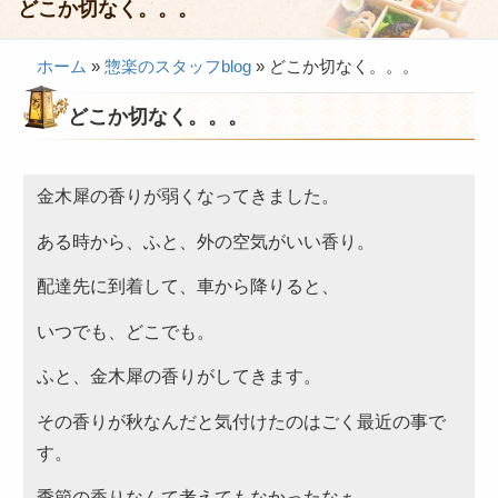
どこか切なく。。。
会議・セミナー弁当
ホーム
»
惣楽のスタッフblog
»
どこか切なく。。。
接客・おもてなし弁当
どこか切なく。。。
製薬会社様向け弁当
行楽・観光弁当
金木犀の香りが弱くなってきました。
イベント弁当
ある時から、ふと、外の空気がいい香り。
法事・法要仕出し
慶事・お祝い仕出し
配達先に到着して、車から降りると、
大皿料理・オードブル
いつでも、どこでも。
旅行会社様向け弁当
ふと、金木犀の香りがしてきます。
パーティー・宴会
その香りが秋なんだと気付けたのはごく最近の事で
す。
旅行会社様向け弁当
価格帯から選ぶ
季節の香りなんて考えてもなかったなぁ。。。。