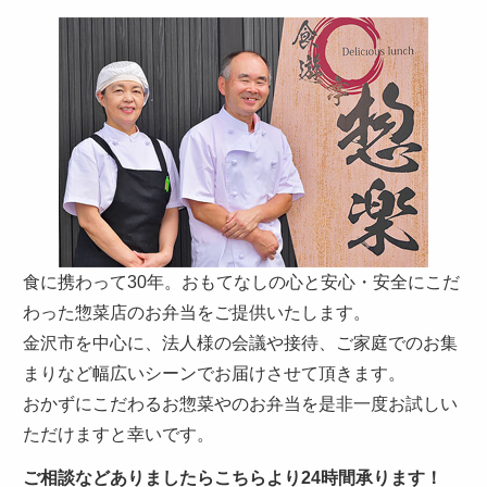
も
お
聞
か
せ
く
だ
さ
い。
食に携わって30年。おもてなしの心と安心・安全にこだ
わった惣菜店のお弁当をご提供いたします。
金沢市を中心に、法人様の会議や接待、ご家庭でのお集
まりなど幅広いシーンでお届けさせて頂きます。
おかずにこだわるお惣菜やのお弁当を是非一度お試しい
ただけますと幸いです。
ご相談などありましたらこちらより24時間承ります！