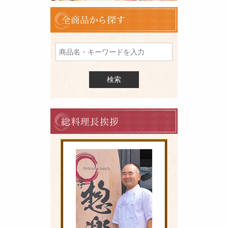
ル
全
商
品
を
検
索
料
理
長
の
ご
挨
拶