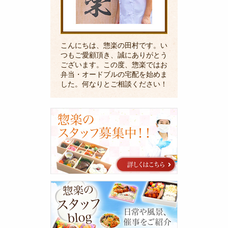
こんにちは、惣楽の田村です。い
つもご愛顧頂き、誠にありがとう
ございます。この度、惣楽ではお
弁当・オードブルの宅配を始めま
した。何なりとご相談ください！
採
用
に
関
す
る
ご
案
惣
内
楽
の
ス
タ