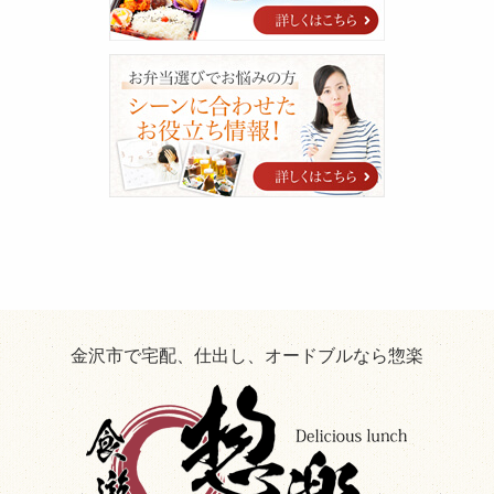
ッ
フ
blog
シ
ー
ン
に
合
わ
せ
た
お
役
立
ち
情
報！
金沢市で宅配、仕出し、オードブルなら惣楽