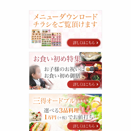
カ
タ
ロ
グ
お
食
い
初
め
特
集
三
得
オ
ー
ド
ブ