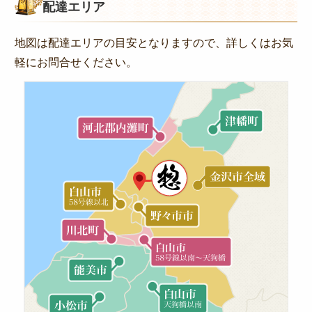
オードブル
配達エリア
ビ
ゲ
お食い初め・お子様弁当
地図は配達エリアの目安となりますので、詳しくはお気
ー
ドリンク・サイドメニュー
軽にお問合せください。
シ
種類から選ぶ
ョ
ン
金澤 和牛処 「豊」
和食
高級海苔弁当
朝食
季節のお弁当
お知らせ
惣楽のスタッフblog
シーン別のお役立ち情報