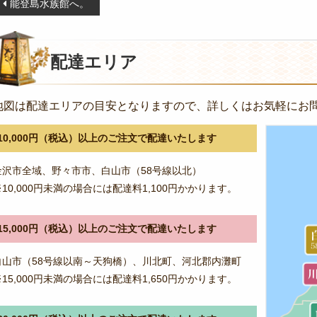
投
能登島水族館へ。
稿
ナ
ビ
配達エリア
ゲ
ー
地図は配達エリアの目安となりますので、詳しくはお気軽にお
シ
ョ
10,000円（税込）以上のご注文で配達いたします
ン
金沢市全域、野々市市、白山市（58号線以北）
※10,000円未満の場合には配達料1,100円かかります。
15,000円（税込）以上のご注文で配達いたします
白山市（58号線以南～天狗橋）、川北町、河北郡内灘町
※15,000円未満の場合には配達料1,650円かかります。