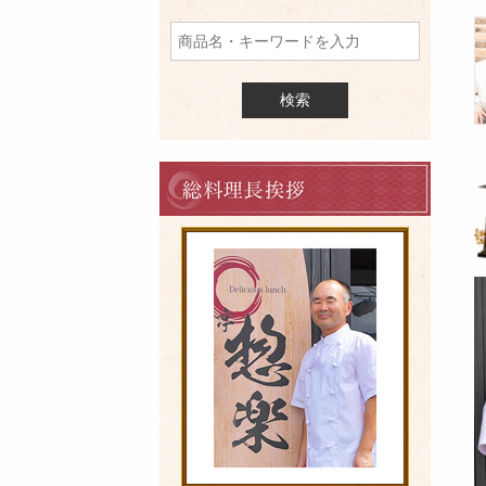
品
を
検
索
料
理
長
の
ご
挨
拶