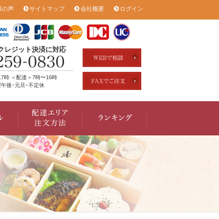
様の声
サイトマップ
会社概要
ログイン
のクレジット決済に対応
17時 ＜配達＞7時〜16時
午後･元旦･不定休