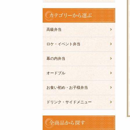
カ
テ
ゴ
リ
高級弁当
ー
か
ロケ・イベント弁当
ら
選
幕の内弁当
ぶ
オードブル
お食い初め・お子様弁当
ドリンク・サイドメニュー
全
商