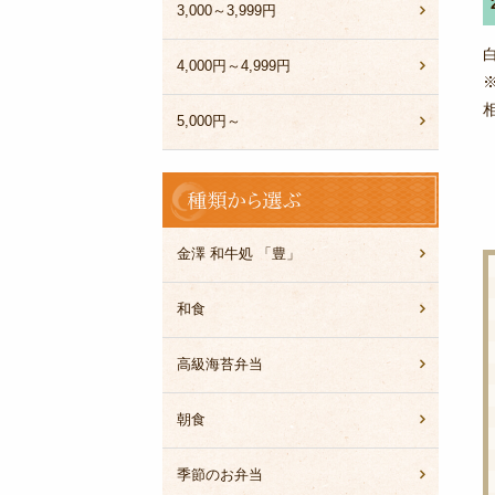
3,000～3,999円
4,000円～4,999円
5,000円～
種
類
か
ら
金澤 和牛処 「豊」
選
ぶ
和食
高級海苔弁当
朝食
季節のお弁当