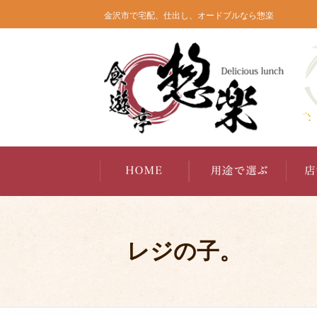
コ
金沢市で宅配、仕出し、オードブルなら惣楽
ン
テ
ン
ツ
へ
ス
キ
ッ
プ
レジの子。