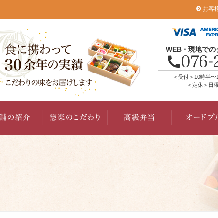
お客
WEB・現地で
＜受付＞10時半〜
＜定休＞日曜