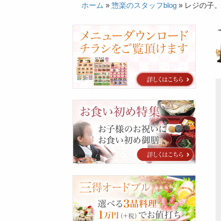
ホーム
»
惣楽のスタッフblog
»
レジの子
カ
タ
ロ
グ
お
食
い
初
め
特
集
三
得
オ
ー
ド