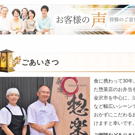
皆
様
の
ご
意
見
も
お
ごあいさつ
聞
か
食に携わって30
せ
た惣菜店のお弁当
く
だ
金沢市を中心に、
さ
など幅広いシーン
い。
おかずにこだわる
けますと幸いです