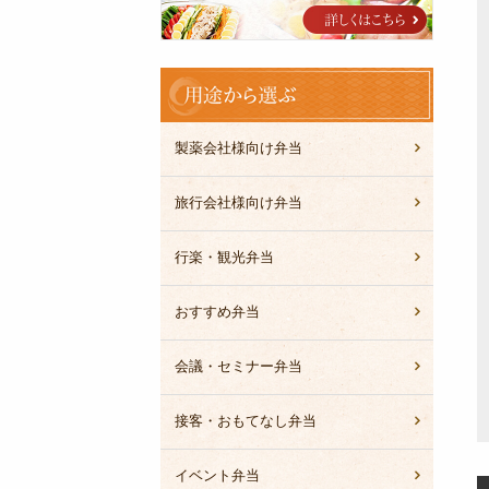
ブ
ル
用
途
か
ら
製薬会社様向け弁当
選
ぶ
旅行会社様向け弁当
行楽・観光弁当
おすすめ弁当
会議・セミナー弁当
接客・おもてなし弁当
イベント弁当