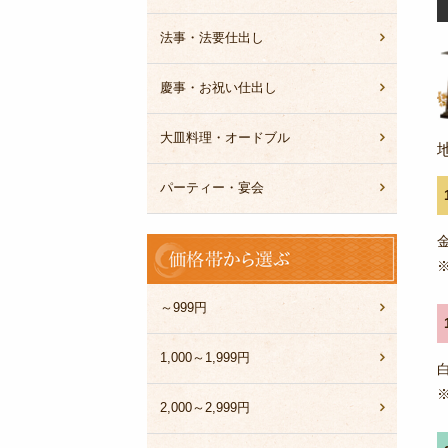
法事・法要仕出し
慶事・お祝い仕出し
大皿料理・オードブル
パーティー・宴会
価
格
帯
か
～999円
ら
選
1,000～1,999円
ぶ
2,000～2,999円