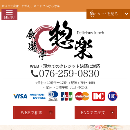
コ
HOME
金沢市で宅配、仕出し、オードブルなら惣楽
ン
惣楽のこだわり
テ
ン
会社概要
ツ
お問い合わせ
へ
ス
お客様の声
キ
よくあるご質問
ッ
WEB・現地でのクレジット決済に対応
プ
全商品一覧
配達エリア・注文方法
＜受付＞10時半〜17時 ＜配達＞7時〜16時
＜定休＞日曜午後･元旦･不定休
店舗の紹介
ランキング
用途で選ぶ
おすすめ弁当