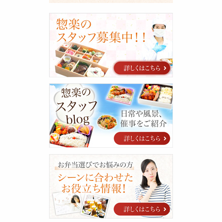
採
用
に
関
す
る
ご
案
惣
内
楽
の
ス
タ
ッ
フ
blog
シ
ー
ン
に
合
わ
せ