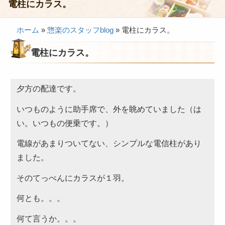
電柱にカラス。
会議・セミナー弁当
ホーム
»
惣楽のスタッフblog
»
電柱にカラス。
接客・おもてなし弁当
電柱にカラス。
製薬会社様向け弁当
行楽・観光弁当
夕方の配達です。
イベント弁当
いつものように助手席で、外を眺めていました（は
法事・法要仕出し
い。いつもの便乗です。）
慶事・お祝い仕出し
電線があまりついてない、シンプルな電信柱があり
大皿料理・オードブル
ました。
旅行会社様向け弁当
そのてっぺんにカラスが１羽。
パーティー・宴会
何とも。。。
旅行会社様向け弁当
何て言うか。。。
価格帯から選ぶ