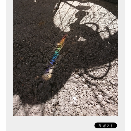
オードブル
お食い初め・お子様弁当
ドリンク・サイドメニュー
種類から選ぶ
金澤 和牛処 「豊」
和食
高級海苔弁当
朝食
季節のお弁当
お知らせ
惣楽のスタッフblog
シーン別のお役立ち情報