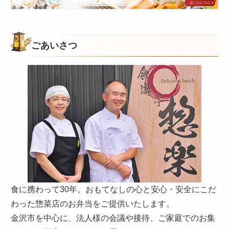
様
の
ご
意
ごあいさつ
見
も
お
聞
か
せ
く
だ
さ
い。
食に携わって30年。おもてなしの心と安心・安全にこだ
わった惣菜店のお弁当をご提供いたします。
金沢市を中心に、法人様の会議や接待、ご家庭でのお集