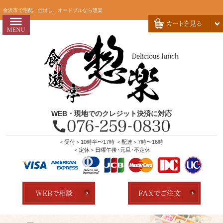
コ
HOME
金沢市で宅配、仕出し、オードブルなら惣楽
ン
惣楽のこだわり
テ
ン
会社概要
ツ
お問い合わせ
へ
ス
お客様の声
キ
よくあるご質問
ッ
WEB・現地でのクレジット決済に対応
プ
全商品一覧
配達エリア・注文方法
＜受付＞10時半〜17時 ＜配達＞7時〜16時
＜定休＞日曜午後･元旦･不定休
店舗の紹介
ランキング
用途で選ぶ
おすすめ弁当