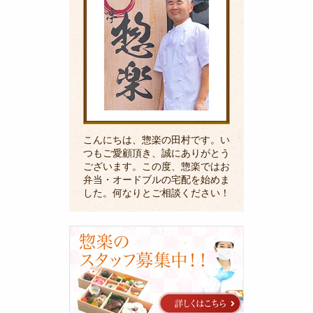
拶
こんにちは、惣楽の田村です。い
つもご愛顧頂き、誠にありがとう
ございます。この度、惣楽ではお
弁当・オードブルの宅配を始めま
した。何なりとご相談ください！
採
用
に
関
す
る