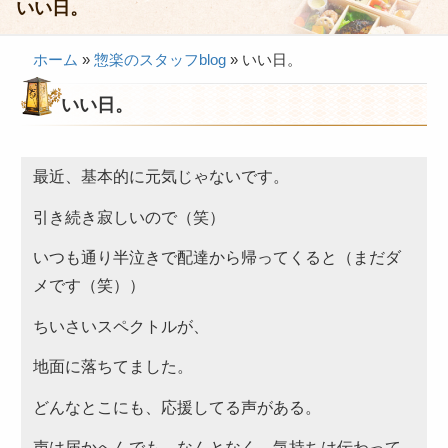
いい日。
会議・セミナー弁当
ホーム
»
惣楽のスタッフblog
»
いい日。
接客・おもてなし弁当
いい日。
製薬会社様向け弁当
行楽・観光弁当
最近、基本的に元気じゃないです。
イベント弁当
引き続き寂しいので（笑）
法事・法要仕出し
慶事・お祝い仕出し
いつも通り半泣きで配達から帰ってくると（まだダ
メです（笑））
大皿料理・オードブル
ちいさいスペクトルが、
旅行会社様向け弁当
地面に落ちてました。
パーティー・宴会
どんなとこにも、応援してる声がある。
旅行会社様向け弁当
価格帯から選ぶ
声は届かへんでも、なんとなく、気持ちは伝わって