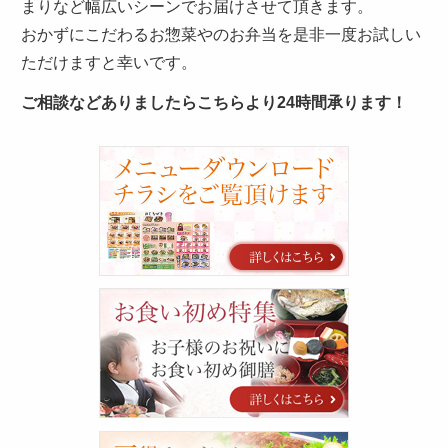
まりなど幅広いシーンでお届けさせて頂きます。
おかずにこだわるお惣菜やのお弁当を是非一度お試しい
ただけますと幸いです。
ご相談などありましたらこちらより24時間承ります！
カ
タ
ロ
グ
お
食
い
初
め
特
集
三