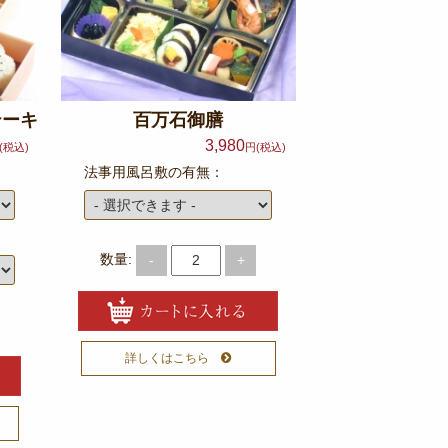
テーキ
百万石御膳
3,980
(税込)
円(税込)
法事用風呂敷の有無：
数量:
-
+
詳しくはこちら