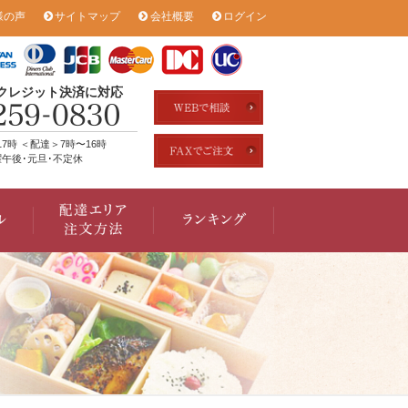
様の声
サイトマップ
会社概要
ログイン
のクレジット決済に対応
17時 ＜配達＞7時〜16時
午後･元旦･不定休