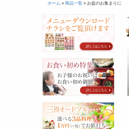
ホーム
»
商品一覧
»
お盆のお集まりに
カ
タ
ロ
グ
お
食
い
初
め
特
集
三
得
オ
ー
ド