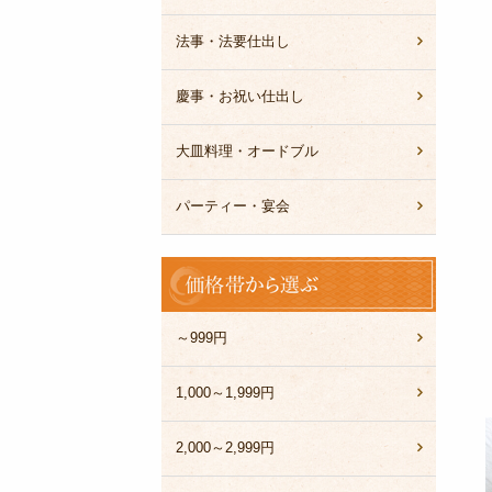
法事・法要仕出し
慶事・お祝い仕出し
大皿料理・オードブル
パーティー・宴会
価
格
帯
か
～999円
ら
選
1,000～1,999円
ぶ
2,000～2,999円