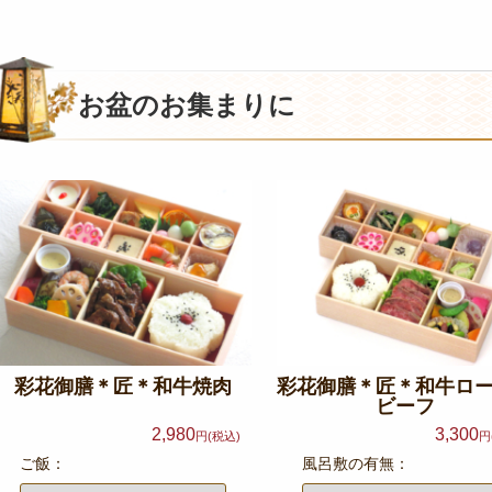
お盆のお集まりに
彩花御膳＊匠＊和牛焼肉
彩花御膳＊匠＊和牛ロ
ビーフ
2,980
3,300
円(税込)
円
ご飯：
風呂敷の有無：