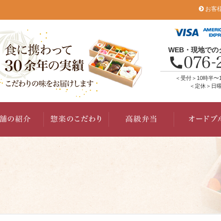
お客
WEB・現地で
＜受付＞10時半〜
＜定休＞日曜