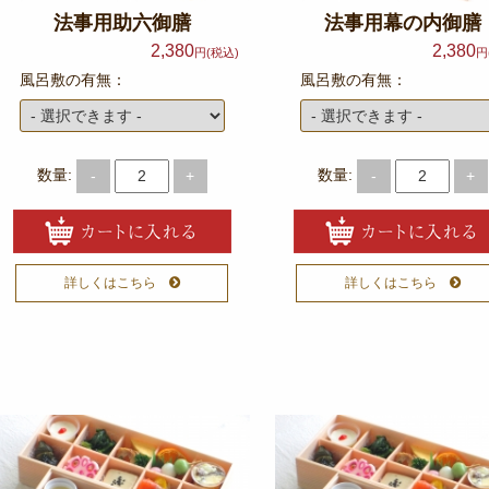
法事用助六御膳
法事用幕の内御膳
2,380
2,380
円(税込)
円
風呂敷の有無：
風呂敷の有無：
数量:
数量:
-
+
-
+
詳しくはこちら
詳しくはこちら