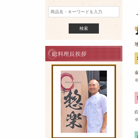
品
を
検
索
料
理
長
の
ご
挨
拶