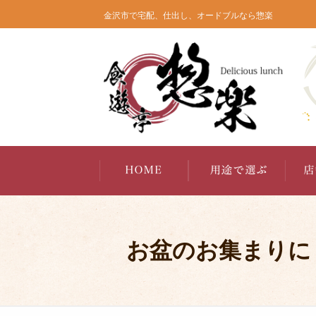
コ
金沢市で宅配、仕出し、オードブルなら惣楽
ン
テ
ン
ツ
へ
ス
キ
ッ
プ
お盆のお集まりに