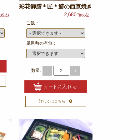
彩花御膳＊匠＊鰆の西京焼き
2,680
(税込)
円(税込)
ご飯：
風呂敷の有無：
数量:
-
+
詳しくはこちら