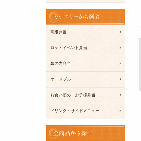
カ
テ
ゴ
リ
高級弁当
ー
か
ロケ・イベント弁当
ら
選
幕の内弁当
ぶ
オードブル
お食い初め・お子様弁当
ドリンク・サイドメニュー
全
商