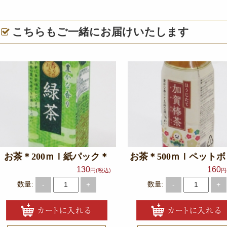
こちらもご一緒にお届けいたします
お茶＊200ｍｌ紙パック＊
お茶＊500ｍｌペット
130
160
円(税込)
円
数量:
数量:
-
+
-
+