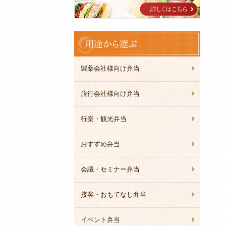
ブ
ル
用
途
か
ら
製薬会社様向け弁当
選
ぶ
旅行会社様向け弁当
行楽・観光弁当
おすすめ弁当
会議・セミナー弁当
接客・おもてなし弁当
イベント弁当