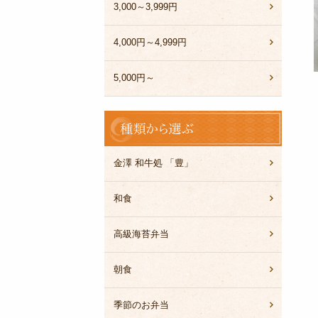
3,000～3,999円
4,000円～4,999円
5,000円～
種
類
か
ら
金澤 和牛処 「豊」
選
ぶ
和食
高級海苔弁当
朝食
季節のお弁当