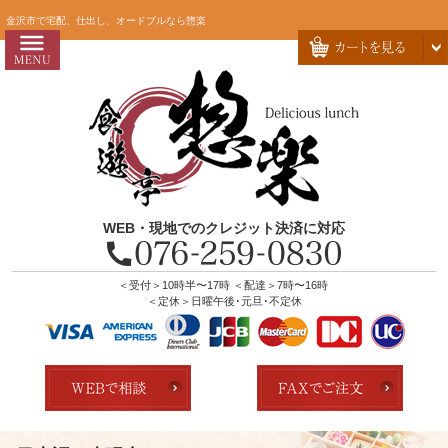
コ
HOME
金沢市で宅配、仕出し、オードブルなら惣楽
ン
惣楽のこだわり
テ
ン
会社概要
ツ
お問い合わせ
へ
ス
お客様の声
キ
よくあるご質問
ッ
WEB・現地でのクレジット決済に対応
プ
全商品一覧
配達エリア・注文方法
＜受付＞10時半〜17時 ＜配達＞7時〜16時
＜定休＞日曜午後･元旦･不定休
店舗の紹介
ランキング
用途で選ぶ
おすすめ弁当