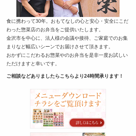
さ
い。
食に携わって30年。おもてなしの心と安心・安全にこだ
わった惣菜店のお弁当をご提供いたします。
金沢市を中心に、法人様の会議や接待、ご家庭でのお集
まりなど幅広いシーンでお届けさせて頂きます。
おかずにこだわるお惣菜やのお弁当を是非一度お試しい
ただけますと幸いです。
ご相談などありましたらこちらより24時間承ります！
カ
タ
ロ
グ
お