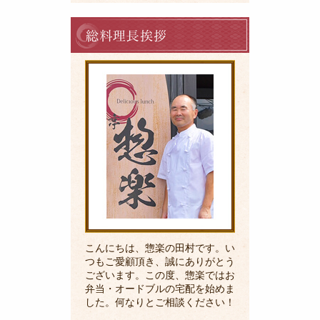
料
理
長
の
ご
挨
拶
こんにちは、惣楽の田村です。い
つもご愛顧頂き、誠にありがとう
ございます。この度、惣楽ではお
弁当・オードブルの宅配を始めま
した。何なりとご相談ください！