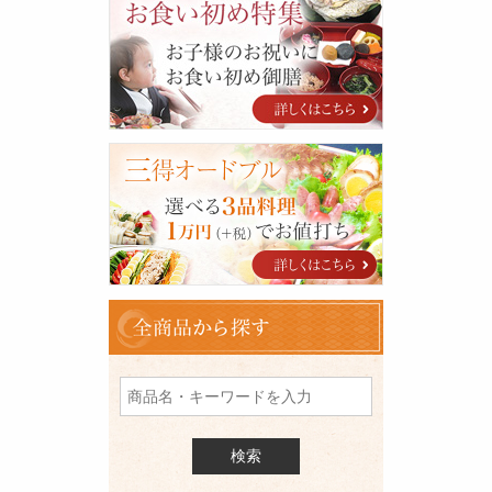
食
い
初
め
特
集
三
得
オ
ー
ド
ブ
ル
全
商
品
を
検
索