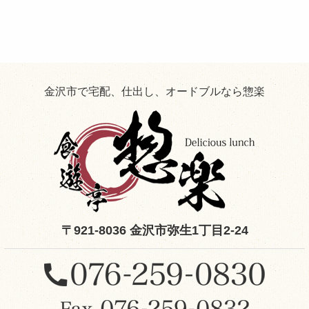
た
お
役
立
ち
情
報！
金沢市で宅配、仕出し、オードブルなら惣楽
〒921-8036 金沢市弥生1丁目2-24