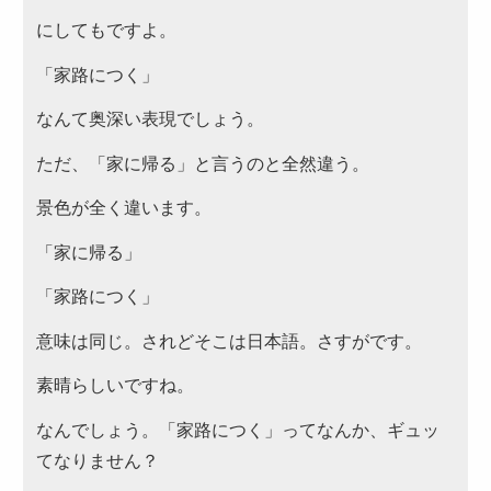
にしてもですよ。
～999円
「家路につく」
2,000～2,999円
なんて奥深い表現でしょう。
1,000～1,999円
ただ、「家に帰る」と言うのと全然違う。
3,000～3,999円
4,000円～4,999円
景色が全く違います。
5,000円～
「家に帰る」
カテゴリーから選ぶ
「家路につく」
サンドウィッチ・おにぎり
意味は同じ。されどそこは日本語。さすがです。
高級弁当
素晴らしいですね。
ロケ・イベント弁当
なんでしょう。「家路につく」ってなんか、ギュッ
幕の内弁当
てなりません？