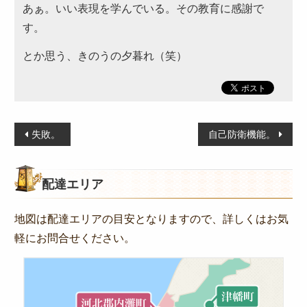
オードブル
あぁ。いい表現を学んでいる。その教育に感謝で
す。
お食い初め・お子様弁当
とか思う、きのうの夕暮れ（笑）
ドリンク・サイドメニュー
種類から選ぶ
金澤 和牛処 「豊」
投
失敗。
自己防衛機能。
和食
稿
高級海苔弁当
ナ
配達エリア
ビ
朝食
ゲ
季節のお弁当
地図は配達エリアの目安となりますので、詳しくはお気
ー
軽にお問合せください。
お知らせ
シ
ョ
惣楽のスタッフblog
ン
シーン別のお役立ち情報