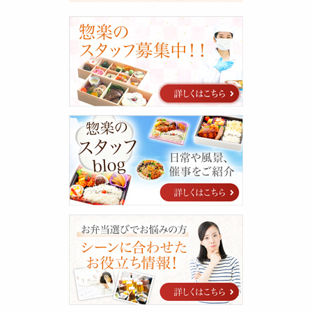
採
用
に
関
す
る
ご
案
惣
内
楽
の
ス
タ
ッ
フ
blog
シ
ー
ン
に
合
わ
せ