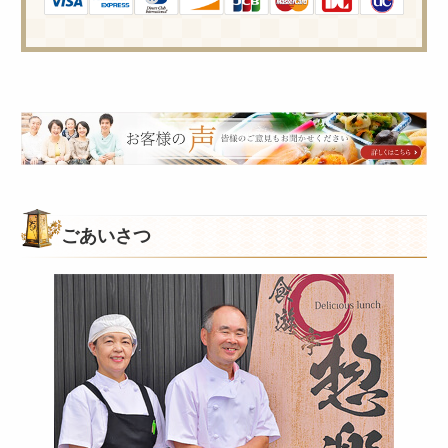
皆
様
の
ご
意
ごあいさつ
見
も
お
聞
か
せ
く
だ