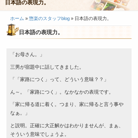
日本語の表現力。
会議・セミナー弁当
ホーム
»
惣楽のスタッフblog
»
日本語の表現力。
接客・おもてなし弁当
日本語の表現力。
製薬会社様向け弁当
行楽・観光弁当
「お母さん。」
イベント弁当
三男が宿題中に話してきました。
法事・法要仕出し
慶事・お祝い仕出し
「「家路につく」って、どういう意味？？」
大皿料理・オードブル
ん～。「家路につく」。なかなかの表現です。
旅行会社様向け弁当
「家に帰る道に着く。つまり、家に帰ると言う事や
なぁ。」
パーティー・宴会
と説明。正確に大正解かはわかりませんが、まぁ、
旅行会社様向け弁当
そういう意味でしょうよ。
価格帯から選ぶ