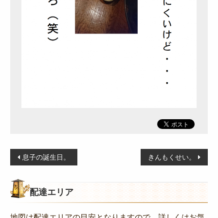
特定商取引法に基づく表記
サイトマップ
ログイン
投
息子の誕生日。
きんもくせい。
稿
ナ
配達エリア
ビ
ゲ
地図は配達エリアの目安となりますので、詳しくはお気